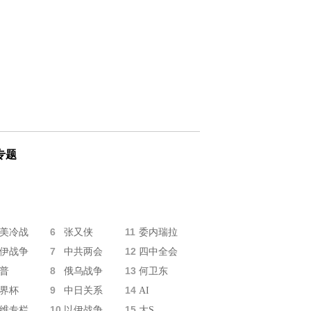
专题
6
11
美冷战
张又侠
委内瑞拉
7
12
伊战争
中共两会
四中全会
8
13
普
俄乌战争
何卫东
9
14
界杯
中日关系
AI
10
15
维专栏
以伊战争
大S