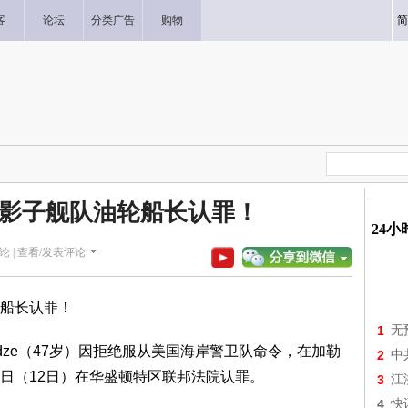
客
论坛
分类广告
购物
简
影子舰队油轮船长认罪！
24
论 |
查看/发表评论
船长认罪！
1
无
ndadze（47岁）因拒绝服从美国海岸警卫队命令，在加勒
2
中
日（12日）在华盛顿特区联邦法院认罪。
3
江
4
快