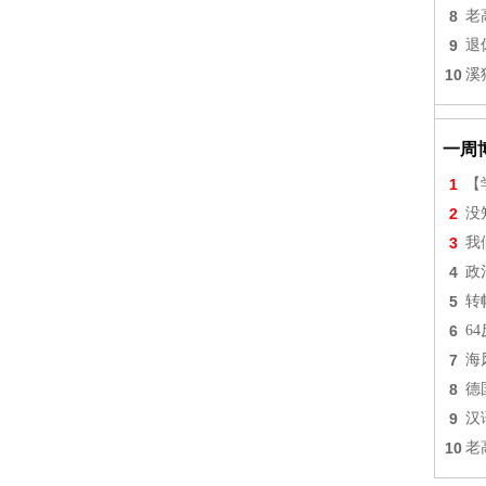
8
老
9
退
10
溪
一周
1
【
2
没
3
我
4
政
5
转
6
6
7
海
8
德
9
汉
10
老