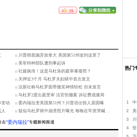
15
红
川普彻底抛弃加拿大 美国第51州改到这里了
美军特种部队遭刑事起诉
热门
社媒疯传！这是马杜洛的庭审暴瘦照？
关押近3个月 马杜罗夫妇狱中首次发文
法新社称马杜罗面带微笑神情轻松 但未发言
马杜罗2度出庭受审 法官拒撤案 诉讼费成僵局
1
中
事变动
委内瑞拉变美国第51州？川普语出惊人原因曝
2
线人
疑似马杜罗狱中崩溃照片曝光 每晚在牢房哭喊…
美
3
川
“委内瑞拉”
4
世
5
万