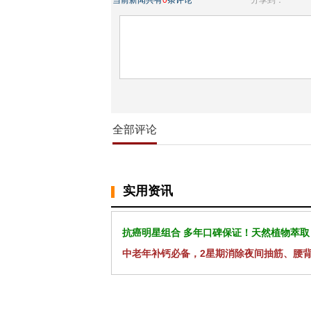
当前新闻共有
0
条评论
分享到：
全部评论
实用资讯
抗癌明星组合 多年口碑保证！天然植物萃取
中老年补钙必备，2星期消除夜间抽筋、腰