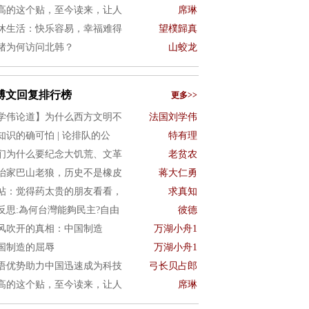
高的这个贴，至今读来，让人
席琳
休生活：快乐容易，幸福难得
望樸歸真
猪为何访问北韩？
山蛟龙
博文回复排行榜
更多>>
学伟论道】为什么西方文明不
法国刘学伟
知识的确可怕 | 论排队的公
特有理
们为什么要纪念大饥荒、文革
老贫农
治家巴山老狼，历史不是橡皮
蒋大仁勇
帖：觉得药太贵的朋友看看，
求真知
4反思:為何台灣能夠民主?自由
彼德
风吹开的真相：中国制造
万湖小舟1
国制造的屈辱
万湖小舟1
语优势助力中国迅速成为科技
弓长贝占郎
高的这个贴，至今读来，让人
席琳