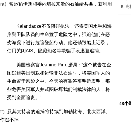
rinera）曾运输伊朗和委内瑞拉来源的石油给共匪，获利用
5
高
Kalandadze不仅阻碍执法，还将美国水手和海
岸警卫队队员的生命置于危险之中，强迫他们在恶
劣海况下进行危险登船行动。他还销毁船上记录，
使用关闭AIS、隐藏船名等欺骗手段逃避追捕。
美国检察官Jeanine Pirro强调：“这个被告在企
图逃避美国制裁和运输非法石油时，将美国军人的
生命置于风险之中。今天的有罪答辩明确表明，那
些危害美国军人并试图破坏我们制裁法律的人，将
受到全面追责。”
48
leet）及其支持者的追捕将持续到加勒比海、北大西洋、
你逃不掉！