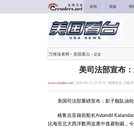
新闻
视频
博
万维读者网
美国看台
>
> 正文
美司法部宣布：
www.creaders.net
| 2026-06-12 16:39:31 淘喵先生 |
0
条评
美国司法部重磅宣布：影子舰队油轮
格鲁吉亚籍前船长Avtandil Kala
比海至北大西洋数周追逐中逃避制裁，今