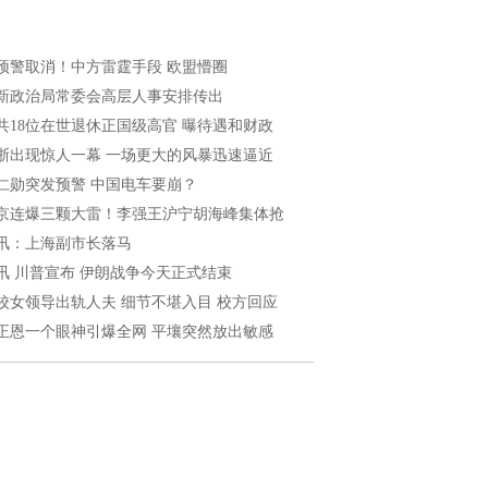
预警取消！中方雷霆手段 欧盟懵圈
新政治局常委会高层人事安排传出
共18位在世退休正国级高官 曝待遇和财政
浙出现惊人一幕 一场更大的风暴迅速逼近
仁勋突发预警 中国电车要崩？
京连爆三颗大雷！李强王沪宁胡海峰集体抢
讯：上海副市长落马
讯 川普宣布 伊朗战争今天正式结束
校女领导出轨人夫 细节不堪入目 校方回应
正恩一个眼神引爆全网 平壤突然放出敏感