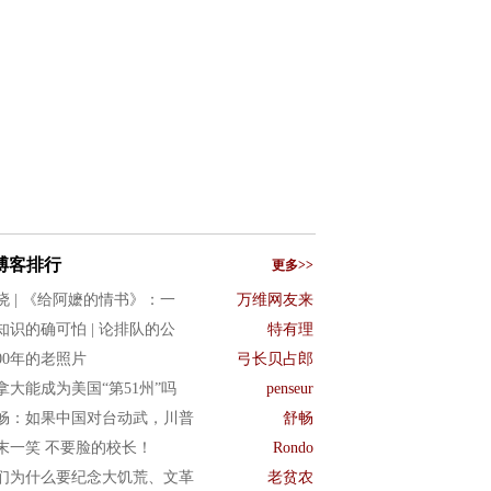
博客排行
更多>>
晓 | 《给阿嬷的情书》：一
万维网友来
知识的确可怕 | 论排队的公
特有理
900年的老照片
弓长贝占郎
拿大能成为美国“第51州”吗
penseur
畅：如果中国对台动武，川普
舒畅
末一笑 不要脸的校长！
Rondo
们为什么要纪念大饥荒、文革
老贫农