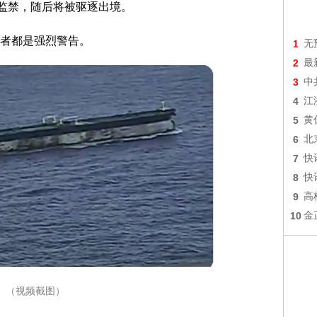
监禁，随后将被驱逐出境。
者都是强烈警告。
1
无
2
最
3
中
4
江
5
黄
6
北
7
快
8
快
9
高
10
金
（视频截图）