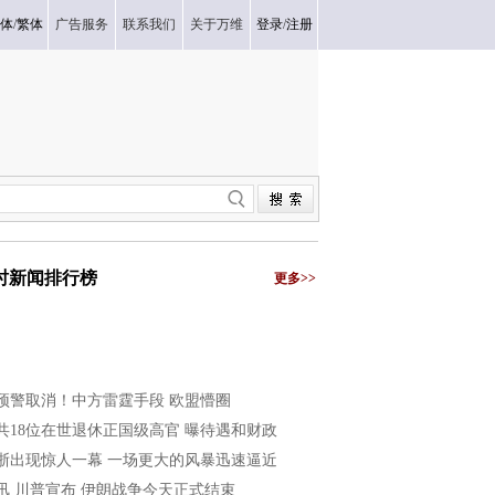
体
/
繁体
广告服务
联系我们
关于万维
登录
/
注册
小时新闻排行榜
更多>>
预警取消！中方雷霆手段 欧盟懵圈
共18位在世退休正国级高官 曝待遇和财政
浙出现惊人一幕 一场更大的风暴迅速逼近
讯 川普宣布 伊朗战争今天正式结束