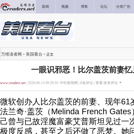
新闻
视频
博客
论坛
分类广告
万维读者网
美国看台
>
> 正文
一眼识邪恶！比尔盖茨前妻忆
www.creaders.net
| 2026-06-13 09:29:10 中时新闻网 |
0
条评论 |
查看/发表评论
微软创办人比尔盖茨的前妻、现年61
法兰奇·盖茨（Melinda French G
己曾与已故淫魔富豪艾普斯坦见过一
极度反感，甚至之后还做了恶梦。她问