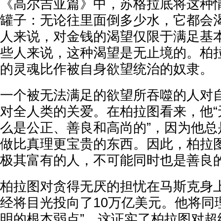
《高尔吉亚篇》中，苏格拉底将这种
罐子：无论往里面倒多少水，它都会
人来说，对金钱的渴望仅限于满足基
些人来说，这种渴望是无止境的。柏
的灵魂比作被自身欲望统治的奴隶。
一个被无法满足的欲望所吞噬的人对
对全人类的关爱。在柏拉图看来，他“
么是公正、善良和高尚的”，因为他总
做比真理更宝贵的东西。因此，柏拉图
极其富有的人，不可能同时也是善良的
柏拉图对贪得无厌的担忧在马斯克身
经将目光投向了10万亿美元。他将同
明的根本弱点”，这证实了柏拉图对超