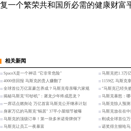
复一个繁荣共和国所必需的健康财富
相关新闻
SpaceX是一个神话 “它非常危险”
马斯克把1.3万
4000倍回报 马斯克的贵人赚翻了
1159亿 马斯
全球首位万亿富豪怎养成？马斯克母亲曝六家规
“马斯克已经失败
揭秘马斯克“印钞机”：屠龙少年终成恶龙？
马斯克暴怒：哪
一席话点燃舆论 万亿首富马斯克公开继承计划
马斯克惊人预测
身家万亿的马斯克“蜗居” 37平小屋细节被曝
马斯克放在在中
马斯克的顶级订单！第一块多米诺骨牌倒下
刚成全球首位万
马斯克让员工一夜暴富
诺奖得主狠呛马