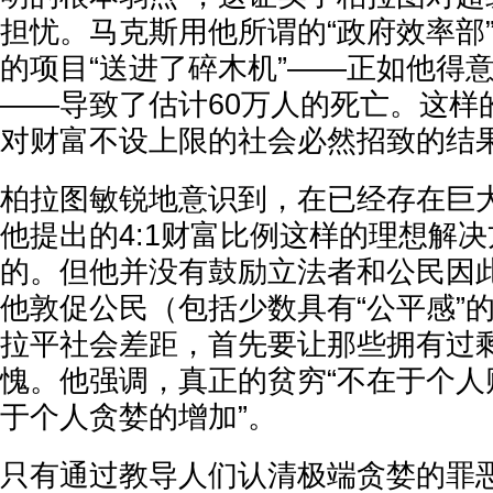
担忧。马克斯用他所谓的“政府效率部
的项目“送进了碎木机”——正如他得
——导致了估计60万人的死亡。这样
对财富不设上限的社会必然招致的结
柏拉图敏锐地意识到，在已经存在巨
他提出的4:1财富比例这样的理想解
的。但他并没有鼓励立法者和公民因
他敦促公民（包括少数具有“公平感”
拉平社会差距，首先要让那些拥有过
愧。他强调，真正的贫穷“不在于个人
于个人贪婪的增加”。
只有通过教导人们认清极端贪婪的罪