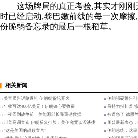
这场牌局的真正考验,其实才刚刚开
时已经启动,黎巴嫩前线的每一次摩擦
份脆弱备忘录的最后一根稻草。
相关新闻
美官员告诉路透社 伊朗朝货轮开火
伊朗强硬警告引
年收可达400亿美元！伊朗铁心要收费
吕特力挺川普 
一夜回到战争前！美能源部长曝重磅数据
被逼急了 德黑
川普高调宣布 伊朗反复打脸：美伊究竟谈没谈拢
川普最新表态：
“这是美国的战败宣言”
伊朗总统：这事