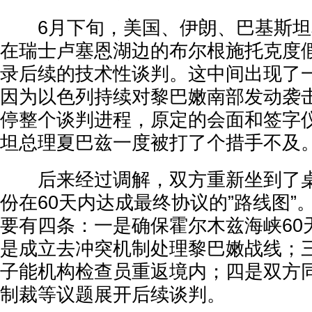
6月下旬，美国、伊朗、巴基斯坦
在瑞士卢塞恩湖边的布尔根施托克度
录后续的技术性谈判。这中间出现了
因为以色列持续对黎巴嫩南部发动袭
停整个谈判进程，原定的会面和签字
坦总理夏巴兹一度被打了个措手不及
后来经过调解，双方重新坐到了桌
份在60天内达成最终协议的”路线图”
要有四条：一是确保霍尔木兹海峡60
是成立去冲突机制处理黎巴嫩战线；
子能机构检查员重返境内；四是双方
制裁等议题展开后续谈判。