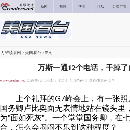
新闻
视频
博客
论坛
分类广告
万维读者网
美国看台
>
> 正文
万斯一通12个电话，干掉了
www.creaders.net
| 2026-06-26 15:03:48 七言十语 |
1
条评论 |
查看/发表评论
上个礼拜的G7峰会上，有一张照
国务卿卢比奥面无表情地站在镜头里
为”面如死灰”。一个堂堂国务卿，在
合，怎么会闷闷不乐到这种程度？