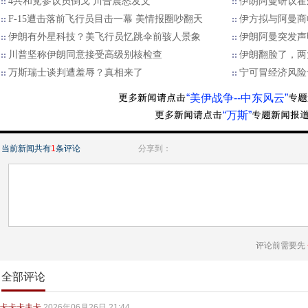
4共和党参议员倒戈 川普震怒发文
伊朗阿曼研议霍
F-15遭击落前飞行员目击一幕 美情报圈吵翻天
伊方拟与阿曼商
伊朗有外星科技？美飞行员忆跳伞前骇人景象
伊朗阿曼突发声
川普坚称伊朗同意接受高级别核检查
伊朗翻脸了，两
万斯瑞士谈判遭羞辱？真相来了
宁可冒经济风险
“美伊战争--中东风云”
“万斯”
当前新闻共有
1
条评论
分享到：
评论前需要先
全部评论
卡卡卡夫卡
2026年06月26日 21:44