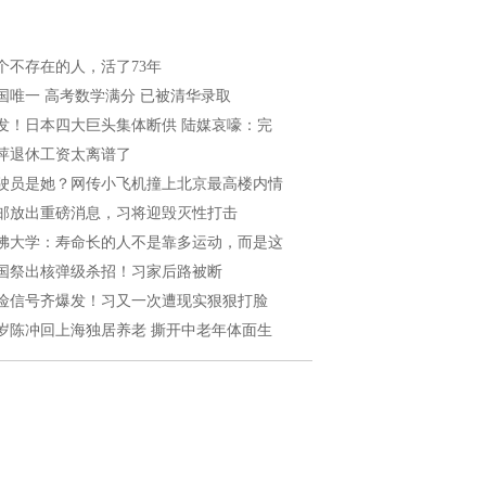
个不存在的人，活了73年
国唯一 高考数学满分 已被清华录取
发！日本四大巨头集体断供 陆媒哀嚎：完
萍退休工资太离谱了
驶员是她？网传小飞机撞上北京最高楼内情
邮放出重磅消息，习将迎毁灭性打击
佛大学：寿命长的人不是靠多运动，而是这
国祭出核弹级杀招！习家后路被断
险信号齐爆发！习又一次遭现实狠狠打脸
5岁陈冲回上海独居养老 撕开中老年体面生