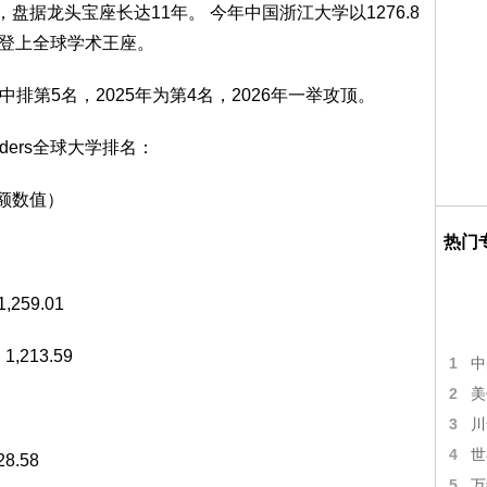
，盘据龙头宝座长达11年。 今年中国浙江大学以1276.8
首度登上全球学术王座。
学排名中排第5名，2025年为第4名，2026年一举攻顶。
h Leaders全球大学排名：
份额数值）
热门
,259.01
1,213.59
1
中
2
美
3
川
4
世
8.58
5
万