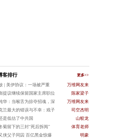
博客排行
更多>>
放 | 美伊协议：一场被严重
万维网友来
彪提议继续保留国家主席职位
陈家梁子
纯华：当喉舌为掠夺招魂，深
万维网友来
克兰最大的错误与不幸：戏子
司空杰明
还是低估了中共国
山蛟龙
冬菊留下的三封“死后拆阅”
体育老师
又侠父子同囚 百亿黑金惊爆
明豪