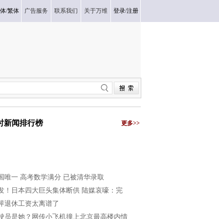
体
/
繁体
广告服务
联系我们
关于万维
登录
/
注册
小时新闻排行榜
更多>>
国唯一 高考数学满分 已被清华录取
发！日本四大巨头集体断供 陆媒哀嚎：完
萍退休工资太离谱了
驶员是她？网传小飞机撞上北京最高楼内情