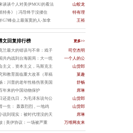
来谈谈个人对美伊MOU的看法
山蛟龙
抓特务》 | 冯导终于没搂住
特有理
年G7峰会上最落寞的人-加拿
王裕
博文回复排行榜
更多>>
克兰最大的错误与不幸：戏子
司空杰明
国共内战到台海困局：大一统
一个人的公
会主义，资本主义，马斯克主
山货郎
究和教育面临重大改革（草稿
菓趣
畅：川普的老年性格伤害美国
舒畅
百年来的中国动物保护
席琳
日还是仇日，为毛泽东说句公
山货郎
普一生： 轰轰烈烈 , 一地鸡
山货郎
小说到现实：被时代埋没的天
席琳
放 | 美伊协议：一场被严重
万维网友来