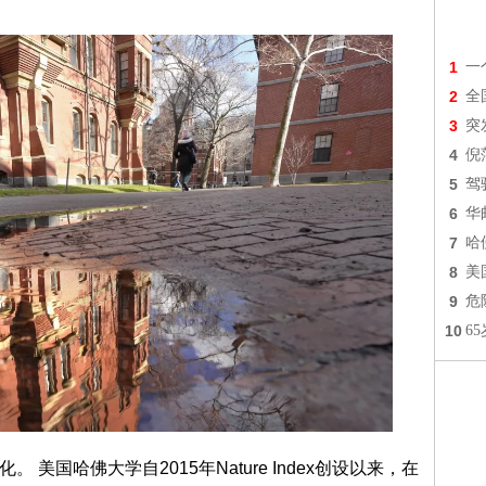
1
一
2
全
3
突
4
倪
5
驾
6
华
7
哈
8
美
9
危
10
6
变化。 美国哈佛大学自2015年Nature Index创设以来，在