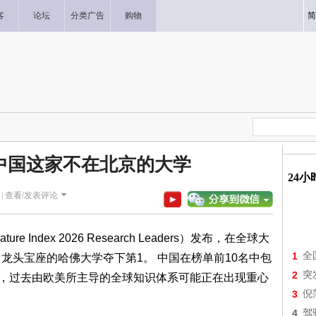
客
论坛
分类广告
购物
简
中国这家不在北京的大学
24
|
查看/发表评论
Index 2026 Research Leaders）发布，在全球大
1
全
龙头宝座的哈佛大学夺下第1。 中国在榜单前10名中包
2
突
为，过去由欧美所主导的全球知识体系可能正在出现重心
3
倪
4
驾