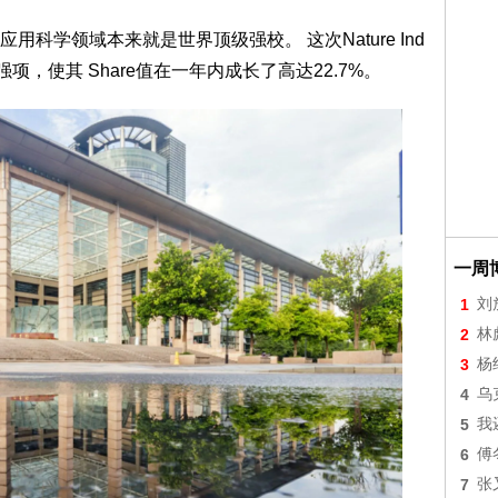
科学领域本来就是世界顶级强校。 这次Nature Ind
项，使其 Share值在一年内成长了高达22.7%。
一周
1
刘
2
林
3
杨
4
乌
5
我
6
傅
7
张