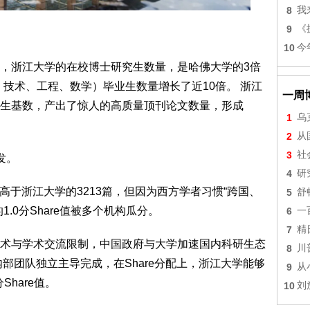
8
我
9
《
10
今
，浙江大学的在校博士研究生数量，是哈佛大学的3倍
学、技术、工程、数学）毕业生数量增长了近10倍。 浙江
一周
生基数，产出了惊人的高质量顶刊论文数量，形成
1
乌
2
从
3
社
发。
4
研
其实高于浙江大学的3213篇，但因为西方学者习惯“跨国、
5
舒
.0分Share值被多个机构瓜分。
6
一
7
精
术与学术交流限制，中国政府与大学加速国内科研生态
8
川
部团队独立主导完成，在Share分配上，浙江大学能够
9
从
hare值。
10
刘