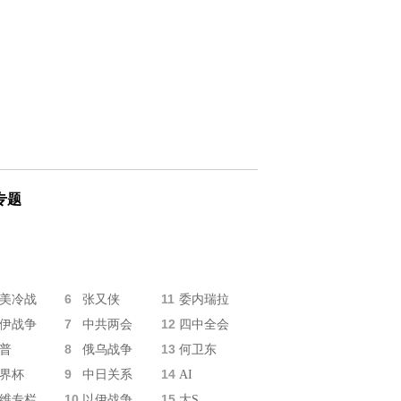
专题
6
11
美冷战
张又侠
委内瑞拉
7
12
伊战争
中共两会
四中全会
8
13
普
俄乌战争
何卫东
9
14
界杯
中日关系
AI
10
15
维专栏
以伊战争
大S