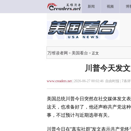
新闻
视频
博
万维读者网
美国看台
>
> 正文
川普今天发文
www.creaders.net
| 2026-06-27 00:02:46 自由时报 |
7
条评
美国总统川普今日突然在社交媒体发文表
这天，也准备好了，他还声称共产党这种
事，不过预计与近期选举有关。
川普今日在“真实社群”发文表示共产党