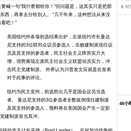
只要喊一句“我什麽都给你！”但问题是，这其实只是把那
5
轻
东西，再拿去分给别人。 “几千年来，这种想法从来没
看吧！”
美国纽约州各项初选结果出炉，左派纽约市长曼达
尼支持的3位联邦众议员参选人，击败建制派现任议
员及其支持的参选者，民主社会主义阵营实力大
增，强势展现左派民主社会主义联盟动员实力，冲
击民主党建制派。 外界认为川普发文应就是在发表
对于此事的评论。
纽约为民主党州，初选胜出几乎是国会议员当选
者。 曼达尼支持的3位参选者全数扳倒现任建制派
48
及其支持的参选人，预料将在美国国会产生一定影
党建制派首当其冲。
约市主计长蓝德（Brad Lander）、反对加沙战争的