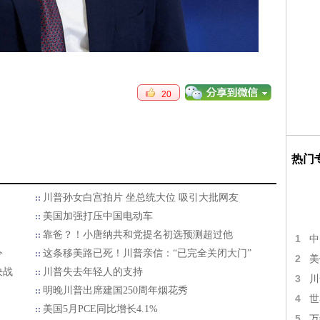
20
热门
川普孙女白宫拍片 坐总统大位 吸引大批网友
美国加强打压中国电动车
靠爸？！小唐纳共和党提名初选预测超过他
1
中
令
这条移美路已死！川普亲信：“已完全关闭大门”
2
美
决战
川普失去年轻人的支持
3
川
明晚川普出席建国250周年烟花秀
4
世
民
美国5月PCE同比增长4.1%
5
万