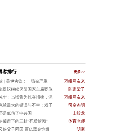
博客排行
更多>>
放 | 美伊协议：一场被严重
万维网友来
彪提议继续保留国家主席职位
陈家梁子
纯华：当喉舌为掠夺招魂，深
万维网友来
克兰最大的错误与不幸：戏子
司空杰明
还是低估了中共国
山蛟龙
冬菊留下的三封“死后拆阅”
体育老师
又侠父子同囚 百亿黑金惊爆
明豪