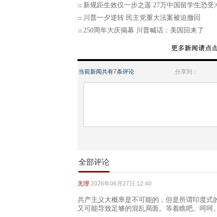
新规距生效仅一步之遥 27万中国留学生恐受
川普一夕逆转 民主党重大法案被迫撤回
250周年大庆揭幕 川普喊话：美国回来了
当前新闻共有
7
条评论
分享到：
全部评论
无理
2026年06月27日 12:40
共产主义大概率是不可能的，但是所谓印度式
又可能导致足够的混乱局面。等着瞧吧。呵呵