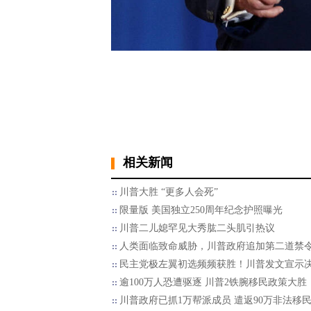
相关新闻
川普大胜 “更多人会死”
限量版 美国独立250周年纪念护照曝光
川普二儿媳罕见大秀肱二头肌引热议
人类面临致命威胁，川普政府追加第二道禁
民主党极左翼初选频频获胜！川普发文宣示
逾100万人恐遭驱逐 川普2铁腕移民政策大胜
川普政府已抓1万帮派成员 遣返90万非法移