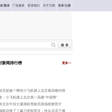
体
/
繁体
广告服务
联系我们
关于万维
登录
/
注册
小时新闻排行榜
更多>>
驶员是她？网传小飞机撞上北京最高楼内情
发：小飞机撞上北京第一高楼“中国尊”
传北京中信大厦撞机驾驶员现场抢救照片
贼船后悔了？爆习密电普京：快从乌克兰撤