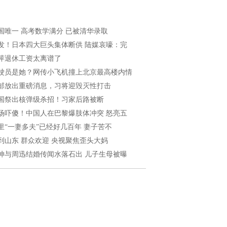
国唯一 高考数学满分 已被清华录取
发！日本四大巨头集体断供 陆媒哀嚎：完
萍退休工资太离谱了
驶员是她？网传小飞机撞上北京最高楼内情
邮放出重磅消息，习将迎毁灭性打击
国祭出核弹级杀招！习家后路被断
场吓傻！中国人在巴黎爆肢体冲突 怒亮五
里“一妻多夫”已经好几百年 妻子苦不
到山东 群众欢迎 央视聚焦歪头大妈
坤与周迅结婚传闻水落石出 儿子生母被曝