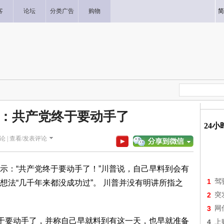
客
论坛
分类广告
购物
简
：共产党终于要动手了
24
论 |
查看/发表评论
示：“共产党终于要动手了！”川普说，自己早料到会有
1
驾
想法“几千年来都没成功过”。 川普并没有明讲所指之
2
突
3
网
终于要动手了，并称自己早就料到有这一天，也早就准备
4
上