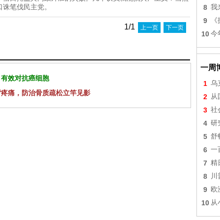
8
我
口诛笔伐民主党。
9
《
1/1
上一页
下一页
10
今
一周
 有效对抗癌细胞
1
乌
背疼痛，防治骨质疏松立竿见影
2
从
3
社
4
研
5
舒
6
一
7
精
8
川
9
欧
10
从