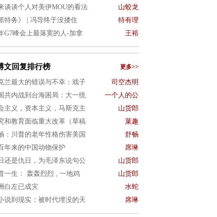
来谈谈个人对美伊MOU的看法
山蛟龙
抓特务》 | 冯导终于没搂住
特有理
年G7峰会上最落寞的人-加拿
王裕
博文回复排行榜
更多>>
克兰最大的错误与不幸：戏子
司空杰明
国共内战到台海困局：大一统
一个人的公
会主义，资本主义，马斯克主
山货郎
究和教育面临重大改革（草稿
菓趣
畅：川普的老年性格伤害美国
舒畅
百年来的中国动物保护
席琳
日还是仇日，为毛泽东说句公
山货郎
普一生： 轰轰烈烈 , 一地鸡
山货郎
洲白左已成灾
水蛇
小说到现实：被时代埋没的天
席琳