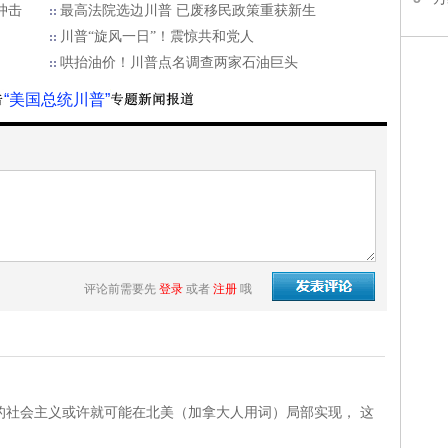
冲击
最高法院选边川普 已废移民政策重获新生
川普“旋风一日”！震惊共和党人
哄抬油价！川普点名调查两家石油巨头
“美国总统川普”
评论前需要先
登录
或者
注册
哦
的社会主义或许就可能在北美（加拿大人用词）局部实现， 这
。