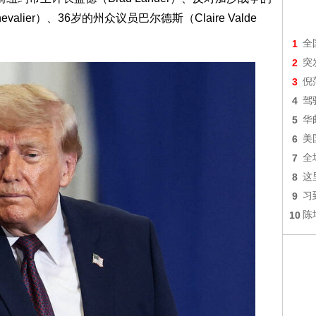
Chevalier）、36岁的州众议员巴尔德斯（Claire Valde
1
全
2
突
3
倪
4
驾
5
华
6
美
7
全
8
这
9
习
10
陈