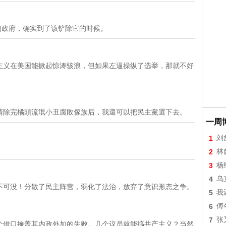
0的政府，确实到了该铲除它的时候。
主义在美国能掀起惊涛骇浪，但如果左逼操纵了选举，那就不好
清除完橘頭流氓小丑腐敗傢族后，我還可以把民主黨選下去。
一周
1
刘
2
林
3
杨
4
乌
不可没！分散了民主阵营，弱化了法治，放弃了意识形态之争。
5
我
6
傅
7
张
个借口掩盖其内政外加的失败。几个议员就能搞共产主义？当然