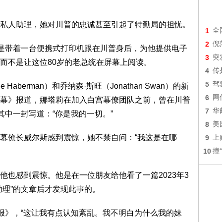
私人助理，她对川普的忠诚甚至引起了特勤局的担忧。
1
全
2
倪
总是带着一台便携式打印机跟在川普身后，为他提供电子
3
突
而不是让这位80岁的老总统在屏幕上阅读。
4
传
5
驾
aberman）和乔纳森·斯旺（Jonathan Swan）的新
6
网
幕》报道，娜塔莉在加入白宫幕僚团队之前，曾在川普
7
华
其中一封写道：“你是我的一切。”
8
美
幕僚长威尔斯感到震惊，她不禁自问：“我这是在哪
9
上
10
撞
他也感到震惊。他是在一位朋友给他看了一篇2023年3
助理”的文章后才发现此事的。
邮报》，“这让我有点认知紊乱。我不明白为什么我的妹