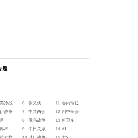
专题
6
11
美冷战
张又侠
委内瑞拉
7
12
伊战争
中共两会
四中全会
8
13
普
俄乌战争
何卫东
9
14
界杯
中日关系
AI
10
15
维专栏
以伊战争
大S