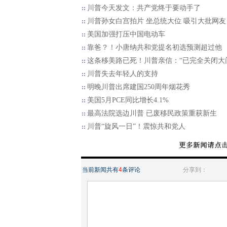
川普今天发文：共产党终于要动手了
川普孙女白宫拍片 坐总统大位 吸引大批网友
美国加强打压中国电动车
靠爸？！小唐纳共和党提名初选预测超过他
这条移美路已死！川普亲信：“已完全关闭大
川普失去年轻人的支持
明晚川普出席建国250周年烟花秀
美国5月PCE同比增长4.1%
最高法院选边川普 已废移民政策重获新生
川普“旋风一日”！震惊共和党人
当前新闻共有
4
条评论
分享到：