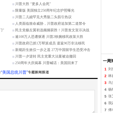
川普大胜 “更多人会死”
限量版 美国独立250周年纪念护照曝光
川普二儿媳罕见大秀肱二头肌引热议
人类面临致命威胁，川普政府追加第二道禁令
门”
民主党极左翼初选频频获胜！川普发文宣示决战
逾100万人恐遭驱逐 川普2铁腕移民政策大胜
川普政府已抓1万帮派成员 遣返90万非法移民
新规距生效仅一步之遥 27万中国留学生恐受冲击
川普一夕逆转 民主党重大法案被迫撤回
一周
250周年大庆揭幕 川普喊话：美国回来了
1
刘
“美国总统川普”
2
林
3
乌
4
杨
5
张
6
我
7
傅