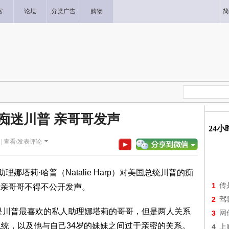
客
论坛
分类广告
购物
简
痴迷川普 亲哥哥发声
24
|
查看/发表评论
娜塔莉·哈普（Natalie Harp）对美国总统川普的痴
1
传
的亲哥哥不得不公开发声。
2
驾
arp）是川普最喜欢的私人助理娜塔莉的哥哥，但是两人关系
3
网
总统，以及他与自己34岁的妹妹之间过于亲密的关系。
4
上