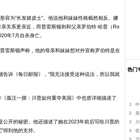
形容为“长发嬉皮士”。他说他和妹妹性格截然相反。娜
的母亲关系更亲近，而普雷斯顿则和父亲罗伯特·哈普（Ro
2020年7月自杀身亡。
普雷斯顿声称，他的母亲和妹妹想对外宣称罗伯特是在
热门
斯顿告诉《每日邮报》，“我无法接受这种说法，所以我就
）在其著作《孤注一掷：川普如何重夺美国》中也曾详细描述了
1
中
2
美
是公开的秘密。他还描述了她在2023年前后写给川普的
3
川
配”得到他的支持。
4
世
5
万