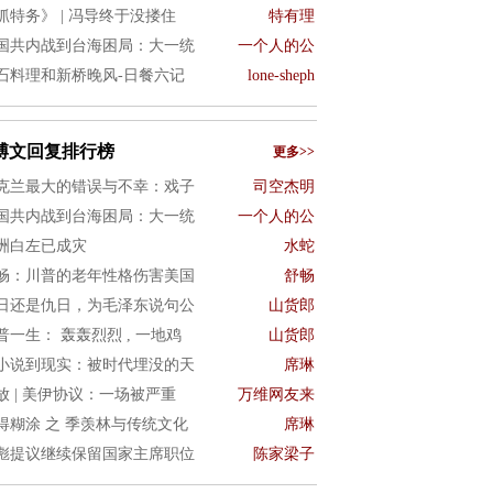
抓特务》 | 冯导终于没搂住
特有理
国共内战到台海困局：大一统
一个人的公
石料理和新桥晚风-日餐六记
lone-sheph
博文回复排行榜
更多>>
克兰最大的错误与不幸：戏子
司空杰明
国共内战到台海困局：大一统
一个人的公
洲白左已成灾
水蛇
畅：川普的老年性格伤害美国
舒畅
日还是仇日，为毛泽东说句公
山货郎
普一生： 轰轰烈烈 , 一地鸡
山货郎
小说到现实：被时代埋没的天
席琳
放 | 美伊协议：一场被严重
万维网友来
得糊涂 之 季羡林与传统文化
席琳
彪提议继续保留国家主席职位
陈家梁子