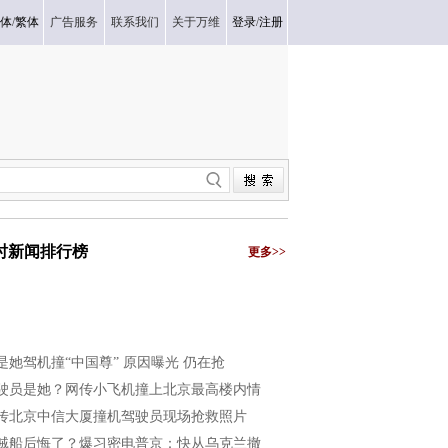
体
/
繁体
广告服务
联系我们
关于万维
登录
/
注册
小时新闻排行榜
更多>>
是她驾机撞“中国尊” 原因曝光 仍在抢
驶员是她？网传小飞机撞上北京最高楼内情
传北京中信大厦撞机驾驶员现场抢救照片
贼船后悔了？爆习密电普京：快从乌克兰撤