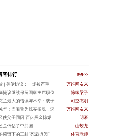
博客排行
更多>>
放 | 美伊协议：一场被严重
万维网友来
彪提议继续保留国家主席职位
陈家梁子
克兰最大的错误与不幸：戏子
司空杰明
纯华：当喉舌为掠夺招魂，深
万维网友来
又侠父子同囚 百亿黑金惊爆
明豪
还是低估了中共国
山蛟龙
冬菊留下的三封“死后拆阅”
体育老师