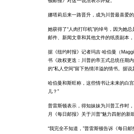
顿邮报》对这一说法表示怀疑。
娜塔莉后来一路晋升，成为川普最喜爱的
她获得了“人肉打印机”的绰号，因为她
邮件、新闻文章和其他文件的纸质副本，
据《纽约时报》记者玛吉·哈伯曼（Maggie H
书《政权更迭：川普的帝王式总统任期内
的“私人空间”留下热情洋溢的情书。据说
哈伯曼和斯旺称，这些情书让未来的白宫
儿？”
普雷斯顿表示，得知妹妹为川普工作时，
月《每日邮报》关于川普“魅力四射的新
“我完全不知道，”普雷斯顿告诉《每日