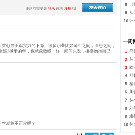
8
《
评论前需要先
登录
或者
注册
哦
9
从
10
怀
一周
斩首彰显美军实力的下降。很多职业比如师生之间，医患之间，
ance", 我相信以橘帝的年，也就象败瞪一样，闻闻头发，搂搂抱抱而已。
1
乌
2
从
3
欧
4
舒
5
精
6
川
7
从
8
刘
9
难
粉丝就算不正常吗？
10
林