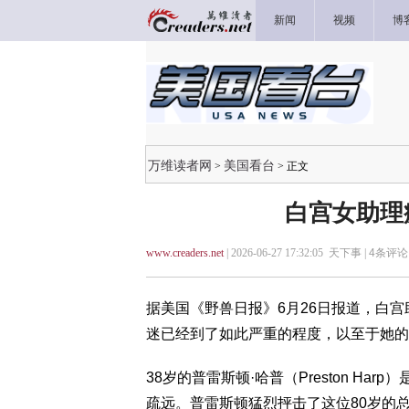
新闻
视频
博
万维读者网
美国看台
>
> 正文
白宫女助理
www.creaders.net
| 2026-06-27 17:32:05 天下事 |
4
条评论 
据美国《野兽日报》6月26日报道，白宫助理
迷已经到了如此严重的程度，以至于她
38岁的普雷斯顿·哈普（Preston H
疏远。普雷斯顿猛烈抨击了这位80岁的