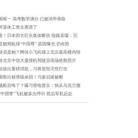
国唯一 高考数学满分 已被清华录取
萍退休工资太离谱了
发！日本四大巨头集体断供 陆媒哀嚎：完
是她驾机撞“中国尊” 原因曝光 仍在抢
驶员是她？网传小飞机撞上北京最高楼内情
传北京中信大厦撞机驾驶员现场抢救照片
邮放出重磅消息，习将迎毁灭性打击
国祭出核弹级杀招！习家后路被断
贼船后悔了？爆习密电普京：快从乌克兰撤
“中国尊”飞机被多次呼叫 然后军机赶赴