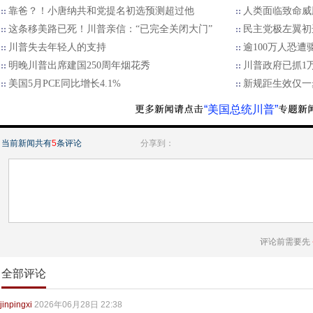
靠爸？！小唐纳共和党提名初选预测超过他
人类面临致命威
这条移美路已死！川普亲信：“已完全关闭大门”
民主党极左翼初
川普失去年轻人的支持
逾100万人恐遭
明晚川普出席建国250周年烟花秀
川普政府已抓1
美国5月PCE同比增长4.1%
新规距生效仅一
“美国总统川普”
当前新闻共有
5
条评论
分享到：
评论前需要先
全部评论
jinpingxi
2026年06月28日 22:38