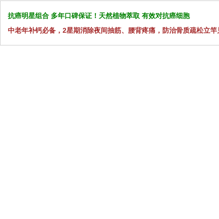
抗癌明星组合 多年口碑保证！天然植物萃取 有效对抗癌细胞
中老年补钙必备，2星期消除夜间抽筋、腰背疼痛，防治骨质疏松立竿