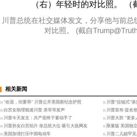
川普总统在社交媒体发文，分享他与前总统
对比照。 (截自Trump@Truth S
相关新闻
“欢迎，但要乖” 川普公开美国新纪念护照
川普“拉锯式”谈
白宫女助理痴迷川普 亲哥哥发声
川普宣布 提名
川普今天发文：共产党终于要动手了
川普大胜 “更多
川普孙女白宫拍片 坐总统大位 吸引大批网友
限量版 美国独立
美国加强打压中国电动车
川普二儿媳罕见