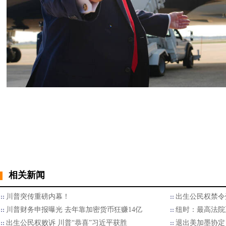
相关新闻
川普突传重磅内幕！
出生公民权禁令
川普财务申报曝光 去年靠加密货币狂赚14亿
纽时：最高法院
出生公民权败诉 川普“恭喜”习近平获胜
退出美加墨协定 