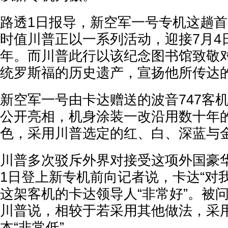
路透1日报导，新空军一号专机这趟
时值川普正以一系列活动，迎接7月4日
年。而川普此行以该纪念图书馆致敬
统罗斯福的历史遗产，宣扬他所传达
新空军一号由卡达赠送的波音747客
公开亮相，机身涂装一改沿用数十年的
色，采用川普选定的红、白、深蓝与
川普多次驳斥外界对接受这项外国豪
1日登上新专机前向记者说，卡达“对
这架客机的卡达领导人“非常好”。被
川普说，相较于若采用其他做法，采
本“非常低”。