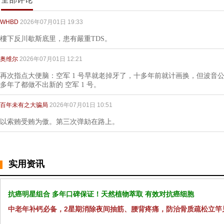
WHBD
2026年07月01日 19:33
樓下反川歇斯底里，患有嚴重TDS。
奥维尔
2026年07月01日 12:21
再次指点大便脑：空军 1 号早就老掉牙了，十多年前就计画换，但波音公司
多年了都做不出新的 空军 1 号。
百年未有之大骗局
2026年07月01日 10:51
以索贿受贿为傲。第三次弹劾在路上。
实用资讯
抗癌明星组合 多年口碑保证！天然植物萃取 有效对抗癌细胞
中老年补钙必备，2星期消除夜间抽筋、腰背疼痛，防治骨质疏松立竿