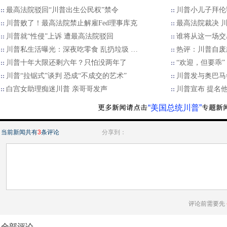
最高法院驳回“川普出生公民权”禁令
川普小儿子拜伦
川普败了！最高法院禁止解雇Fed理事库克
最高法院裁决 川
川普就“性侵”上诉 遭最高法院驳回
谁将从这一场交
川普私生活曝光：深夜吃零食 乱扔垃圾 …
热评：川普自废
川普十年大限还剩六年？只怕没两年了
“欢迎，但要乖
川普“拉锯式”谈判 恐成“不成交的艺术”
川普发与奥巴马
白宫女助理痴迷川普 亲哥哥发声
川普宣布 提名
“美国总统川普”
当前新闻共有
3
条评论
分享到：
评论前需要先
全部评论