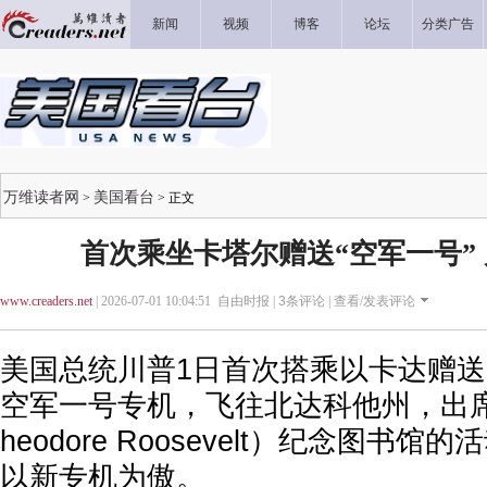
新闻
视频
博客
论坛
分类广告
万维读者网
美国看台
>
> 正文
首次乘坐卡塔尔赠送“空军一号”
www.creaders.net
| 2026-07-01 10:04:51 自由时报 |
3
条评论 |
查看/发表评论
美国总统川普1日首次搭乘以卡达赠
空军一号专机，飞往北达科他州，出
heodore Roosevelt）纪念图书
以新专机为傲。