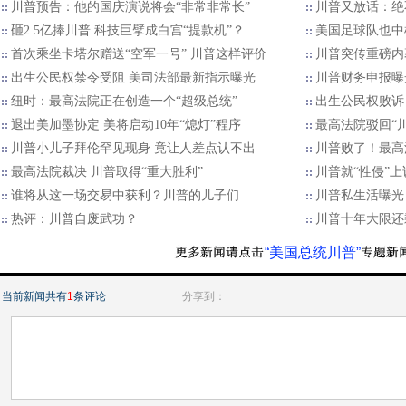
川普预告：他的国庆演说将会“非常非常长”
川普又放话：绝
砸2.5亿捧川普 科技巨擘成白宫“提款机”？
美国足球队也中
首次乘坐卡塔尔赠送“空军一号” 川普这样评价
川普突传重磅内
出生公民权禁令受阻 美司法部最新指示曝光
川普财务申报曝
纽时：最高法院正在创造一个“超级总统”
出生公民权败诉
退出美加墨协定 美将启动10年“熄灯”程序
最高法院驳回“
川普小儿子拜伦罕见现身 竟让人差点认不出
川普败了！最高
最高法院裁决 川普取得“重大胜利”
川普就“性侵”上
谁将从这一场交易中获利？川普的儿子们
川普私生活曝光
热评：川普自废武功？
川普十年大限还
“美国总统川普”
当前新闻共有
1
条评论
分享到：