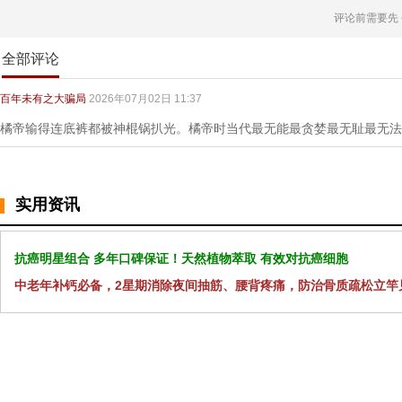
评论前需要先
全部评论
百年未有之大骗局
2026年07月02日 11:37
橘帝输得连底裤都被神棍锅扒光。橘帝时当代最无能最贪婪最无耻最无法
实用资讯
抗癌明星组合 多年口碑保证！天然植物萃取 有效对抗癌细胞
中老年补钙必备，2星期消除夜间抽筋、腰背疼痛，防治骨质疏松立竿