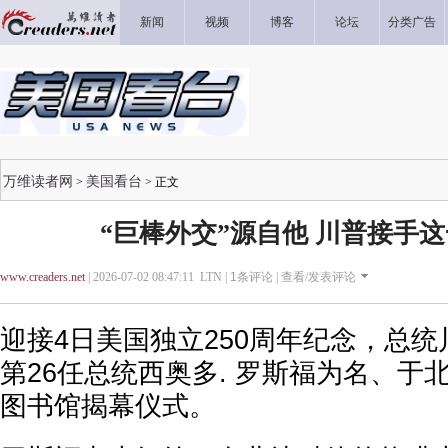
新闻
视频
博客
论坛
分类广告
万维读者网
美国看台
>
> 正文
“巨棒外交”源自他 川普接手
www.creaders.net
| 2026-07-02 08:47:11 LTN |
1
条评论 |
查看/发表评论
迎接4日美国独立250周年纪念，总统
第26任总统西奥多. 罗斯福为名、于
图书馆揭幕仪式。