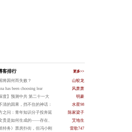
博客排行
更多>>
国将因何而失败？
山蛟龙
na has been choosing lear
风萧萧
深度】预测中共 第二十一大
明豪
不清的因果，挡不住的神话：
水星98
方之问：青年知识分子投奔延
陈家梁子
文贵是如何生成的——存在、
艾地生
抓特务》票房扑街，但冯小刚
雷歌747