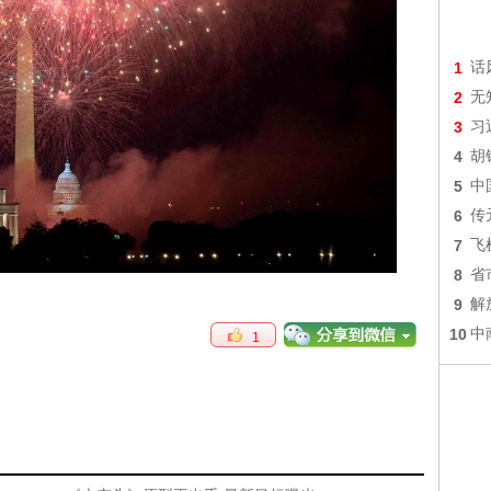
1
话
2
无
3
习
4
胡
5
中
6
传
7
飞
8
省
9
解
10
中
1