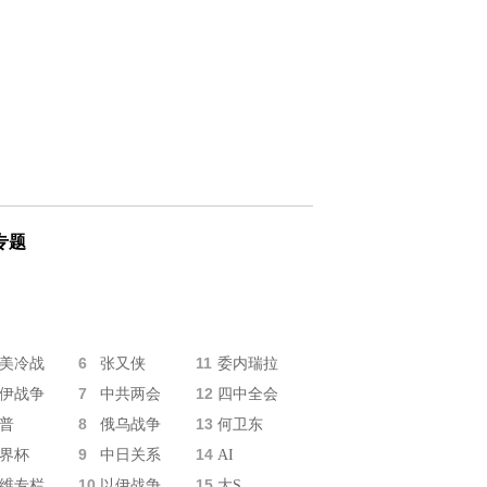
专题
6
11
美冷战
张又侠
委内瑞拉
7
12
伊战争
中共两会
四中全会
8
13
普
俄乌战争
何卫东
9
14
界杯
中日关系
AI
10
15
维专栏
以伊战争
大S