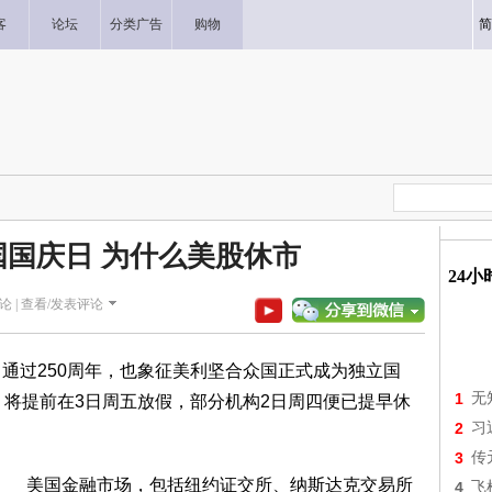
客
论坛
分类广告
购物
简
国庆日 为什么美股休市
24
论 |
查看/发表评论
》通过250周年，也象征美利坚合众国正式成为独立国
1
无
，将提前在3日周五放假，部分机构2日周四便已提早休
2
习
3
传
美国金融市场，包括纽约证交所、纳斯达克交易所
4
飞