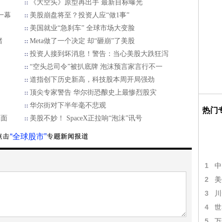
《大空头》原型再出手 最新目标曝光
一幕
美股崩盘将至？投资人应“做1事”
美国就业“急刹车” 全球市场大变脸
赌
Meta做了一个决定 却“砸崩”了美股
投资人接到坏消息！警告：当心美股大跌狂泻
“空头总司令”被扒底牌 泡沫预言家言行不一
道指创下历史新高，科技股本周开局强劲
顶尖专家警告 华尔街恐酿史上最惨烈股灾
华尔街对下半年毫不悲观
热门
水面
美股不妙！ SpaceX正拉响“泡沫”讯号
“全球股市”
1
中
2
美
3
川
4
世
5
万