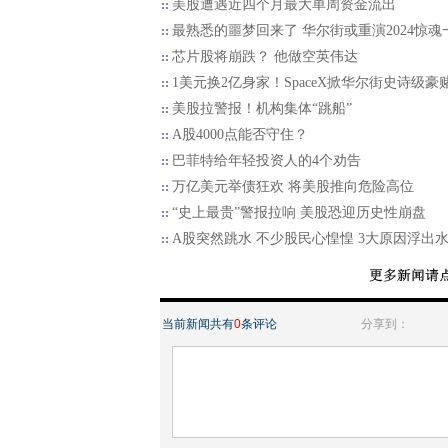
美股遭遇近四个月最大单周资金流出
最熟悉的噩梦回来了 华尔街或重演2024惊魂
芯片股将崩跌？ 他做空英伟达
1美元换2亿身家！SpaceX掀华尔街史诗级豪
美股拉警报！机构集体“跳船”
A股4000点能否守住？
巴菲特给年轻投资人的4个劝告
万亿美元举债狂欢 将美股推向危险高位
“史上最贵”警报拉响 美股恐迎历史性崩盘
A股突然跳水 不少股民心惶惶 3大原因浮出
当前新闻共有
0
条评论
分享到：