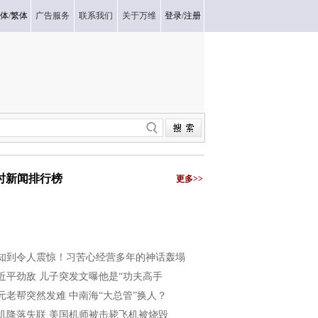
体
/
繁体
广告服务
联系我们
关于万维
登录
/
注册
小时新闻排行榜
更多>>
知到令人震惊！习苦心经营多年的神话轰塌
近平劲敌 儿子突发文曝他是“功夫高手
元老帮突然发难 中南海“大总管”换人？
机降落失联 美国机师被击毙飞机被烧毁