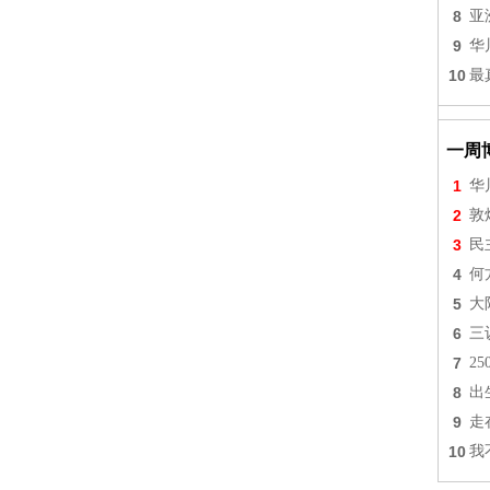
8
亚
9
华
10
最
一周
1
华
2
敦
3
民
4
何
5
大
6
三
7
2
8
出
9
走
10
我