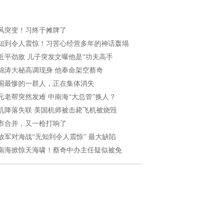
风突变！习终于摊牌了
知到令人震惊！习苦心经营多年的神话轰塌
近平劲敌 儿子突发文曝他是“功夫高手
锦涛大秘高调现身 他奉命架空蔡奇
国最惨的一群人，正在集体消失
元老帮突然发难 中南海“大总管”换人？
机降落失联 美国机师被击毙飞机被烧毁
市合并，又一枪打响了
放军对海战“无知到令人震惊” 最大缺陷
南海掀惊天海啸！蔡奇中办主任疑似被免