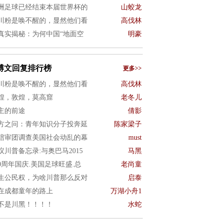
洲足球已经结束本届世界杯的
山蛟龙
川粉是唤不醒的，显然他们看
高伐林
真实揭秘：为何中国“地面空
明豪
博文回复排行榜
更多>>
川粉是唤不醒的，显然他们看
高伐林
煌，敦煌，莫高窟
老冬儿
主的前途
倩影
方之问：青年知识分子投奔延
陈家梁子
陪审团调查美国社会动乱的幕
must
议川普备忘录:与奥巴马2015
马黑
50周年国庆.美国足球旺盛.总
老尚童
生公民权，为啥川普那么反对
启泰
在成都童年的路上
万湖小舟1
不是川黑！！！！
水蛇