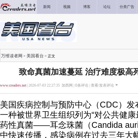
新闻
视频
博客
论坛
分类广告
万维读者网
美国看台
>
> 正文
致命真菌加速蔓延 治疗难度极高死
www.creaders.net
| 2026-07-03 22:27:35 加西网 |
0
条评论 |
查看/发表评论
美国疾病控制与预防中心（CDC）发
一种被世界卫生组织列为“对公共健康
药性真菌——耳念珠菌（Candida au
中快速传播，感染病例在过去三年大