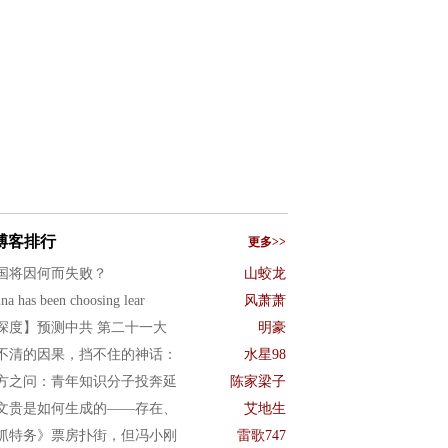
博客排行
更多>>
国将因何而失败？
山蛟龙
na has been choosing lear
风萧萧
深度】预测中共 第二十一大
明豪
不清的因果，挡不住的神话：
水星98
方之问：青年知识分子投奔延
陈家梁子
文贵是如何生成的——存在、
艾地生
抓特务》票房扑街，但冯小刚
雷歌747