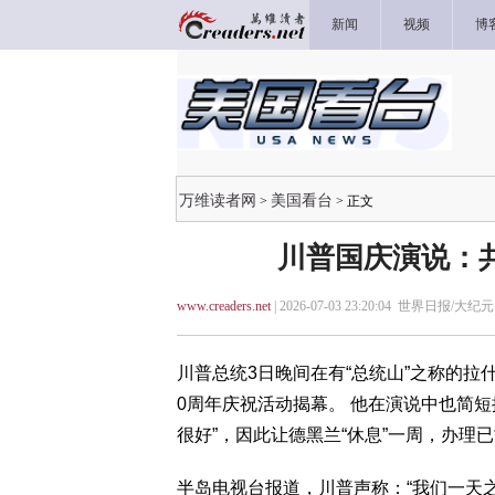
新闻
视频
博
万维读者网
美国看台
>
> 正文
川普国庆演说：
www.creaders.net
| 2026-07-03 23:20:04 世界日报/大纪元
川普总统3日晚间在有“总统山”之称的拉什摩
0周年庆祝活动揭幕。 他在演说中也简短
很好”，因此让德黑兰“休息”一周，办理
半岛电视台报道，川普声称：“我们一天