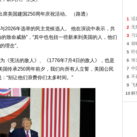
1
话
2
无
2026年选举的民主党候选人。 他在演说中表示，共
3
习
由的致命威胁”，“其中也包括一些新来到美国的人，他们
4
胡
的理念”。
5
吓
《宪法的敌人》、《1776年7月4日的敌人》，也是
6
传
7
中
美国传承250周年前夕，我们向所有人立誓，美国公民
8
不
：“别让他们浪费你们太多时间。”
9
飞
10
解