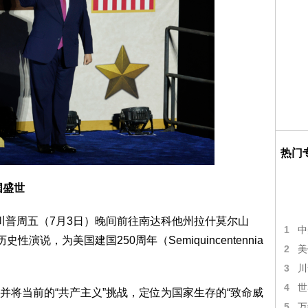
热门
国盛世
总统川普周五（7月3日）晚间前往南达科他州拉什莫尔山
1
中
历史性演说，为美国建国250周年（Semiquincentennia
2
美
3
川
4
世
并将当前的“共产主义”挑战，定位为国家生存的“致命威
5
万