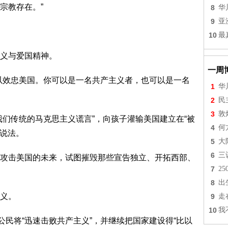
宗教存在。”
8
华
9
亚
10
最
义与爱国精神。
一周
以效忠美国。你可以是一名共产主义者，也可以是一名
1
华
2
民
3
敦
我们传统的马克思主义谎言”，向孩子灌输美国建立在“被
4
何
的说法。
5
大
6
三
攻击美国的未来，试图摧毁那些宣告独立、开拓西部、
7
2
8
出
义。
9
走
10
我
公民将“迅速击败共产主义”，并继续把国家建设得“比以