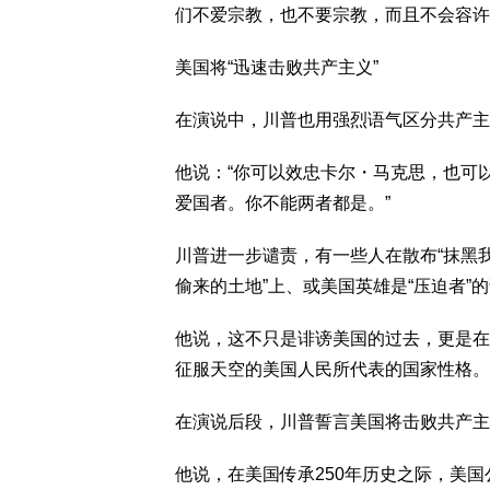
们不爱宗教，也不要宗教，而且不会容许
美国将“迅速击败共产主义”
在演说中，川普也用强烈语气区分共产主
他说：“你可以效忠卡尔・马克思，也可
爱国者。你不能两者都是。”
川普进一步谴责，有一些人在散布“抹黑
偷来的土地”上、或美国英雄是“压迫者”
他说，这不只是诽谤美国的过去，更是在
征服天空的美国人民所代表的国家性格。
在演说后段，川普誓言美国将击败共产主
他说，在美国传承250年历史之际，美国