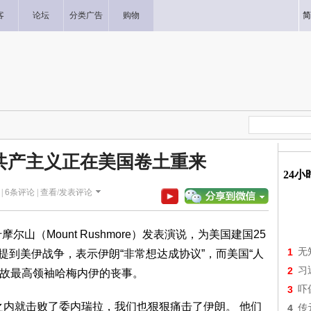
客
论坛
分类广告
购物
简
共产主义正在美国卷土重来
24
 |
6
条评论 |
查看/发表评论
尔山（Mount Rushmore）发表演说，为美国建国25
1
无
提到美伊战争，表示伊朗“非常想达成协议”，而美国“人
2
习
已故最高领袖哈梅内伊的丧事。
3
吓
之内就击败了委内瑞拉，我们也狠狠痛击了伊朗。 他们
4
传