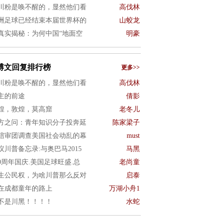
川粉是唤不醒的，显然他们看
高伐林
洲足球已经结束本届世界杯的
山蛟龙
真实揭秘：为何中国“地面空
明豪
博文回复排行榜
更多>>
川粉是唤不醒的，显然他们看
高伐林
主的前途
倩影
煌，敦煌，莫高窟
老冬儿
方之问：青年知识分子投奔延
陈家梁子
陪审团调查美国社会动乱的幕
must
议川普备忘录:与奥巴马2015
马黑
50周年国庆.美国足球旺盛.总
老尚童
生公民权，为啥川普那么反对
启泰
在成都童年的路上
万湖小舟1
不是川黑！！！！
水蛇