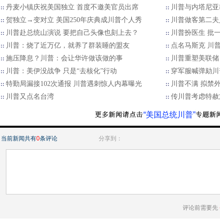
丹麦小镇庆祝美国独立 首度不邀美官员出席
川普与内塔尼亚
贺独立→变对立 美国250年庆典成川普个人秀
川普做客第二夫
川普赴总统山演说 要把自己头像也刻上去？
川普扮医生 批
川普：烧了近万亿，就养了群装睡的盟友
点名马斯克 川普
施压降息？川普：会让华许做该做的事
川普重塑美联储
川普：美伊没战争 只是“去核化”行动
穿军服喊弹劾川
特勤局漏接102次通报 川普遇刺惊人内幕曝光
川普不满 拟禁
川普又点名台湾
传川普考虑特赦
“美国总统川普”
当前新闻共有
0
条评论
分享到：
评论前需要先