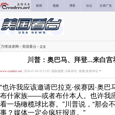
新闻
视频
博客
论坛
分类广告
万维读者网
美国看台
>
> 正文
川普：奥巴马、拜登...来白
www.creaders.net
| 2026-07-04 10:12:03 国际观察 |
0
条评论 |
查看/发表评论
“也许我应该邀请巴拉克·侯赛因·奥巴
布什家族——或者布什本人。也许我
看一场橄榄球比赛。”川普说，“那会
事？媒体一定会疯狂报道。”