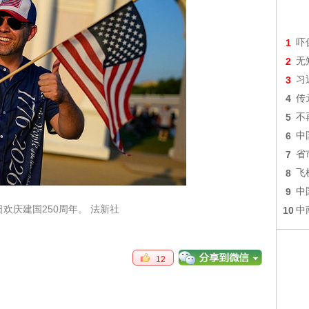
1
吓
2
无
3
习
4
传
5
不
6
中
7
省
8
飞
9
中
日欢庆建国250周年。 法新社
10
中
12