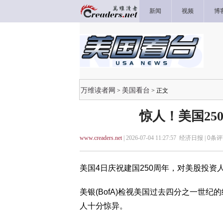
新闻
视频
博
万维读者网
美国看台
>
> 正文
惊人！美国25
www.creaders.net
| 2026-07-04 11:27:57 经济日报 |
0
条评
美国4日庆祝建国250周年，对美股投资人
美银(BofA)检视美国过去四分之一世
人十分惊异。