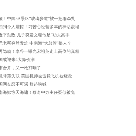
傻！中国5A景区“玻璃步道”被一把雨伞扎
知到令人震惊！习苦心经营多年的神话轰塌
近平劲敌 儿子突发文曝他是“功夫高手
元老帮突然发难 中南海“大总管”换人？
再隐瞒！李谷一曝光宋祖英走上高位的真相
国或迎来4大降价潮
市合并，又一枪打响了
机降落失联 美国机师被击毙飞机被烧毁
国网友怒不可遏 群起呐喊
南海掀惊天海啸！蔡奇中办主任疑似被免