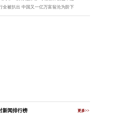
行全被扒出 中国又一亿万富翁沦为阶下
小时新闻排行榜
更多>>