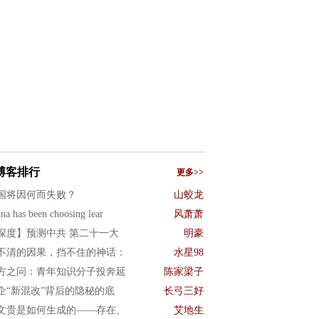
博客排行
更多>>
国将因何而失败？
山蛟龙
na has been choosing lear
风萧萧
深度】预测中共 第二十一大
明豪
不清的因果，挡不住的神话：
水星98
方之问：青年知识分子投奔延
陈家梁子
企“新混改”背后的隐秘的底
长弓三好
文贵是如何生成的——存在、
艾地生