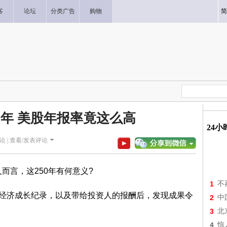
客
论坛
分类广告
购物
简
0年 美股年报率竟这么高
24
论 |
查看/发表评论
而言，这250年有何意义?
1
不
纪的经济成长纪录，以及带给投资人的报酬后，发现成果令
2
中
3
北
4
惊