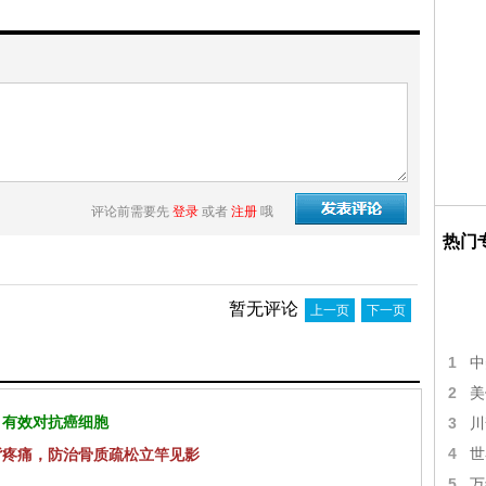
评论前需要先
登录
或者
注册
哦
热门
暂无评论
上一页
下一页
1
中
2
美
 有效对抗癌细胞
3
川
4
背疼痛，防治骨质疏松立竿见影
世
5
万