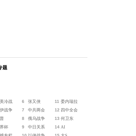
专题
6
11
美冷战
张又侠
委内瑞拉
7
12
伊战争
中共两会
四中全会
8
13
普
俄乌战争
何卫东
9
14
界杯
中日关系
AI
10
15
维专栏
以伊战争
大S