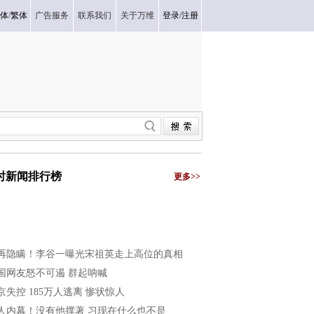
体
/
繁体
广告服务
联系我们
关于万维
登录
/
注册
小时新闻排行榜
更多>>
再隐瞒！李谷一曝光宋祖英走上高位的真相
国网友怒不可遏 群起呐喊
京失控 185万人逃离 惨状惊人
人内幕！没有他撑著 习现在什么也不是