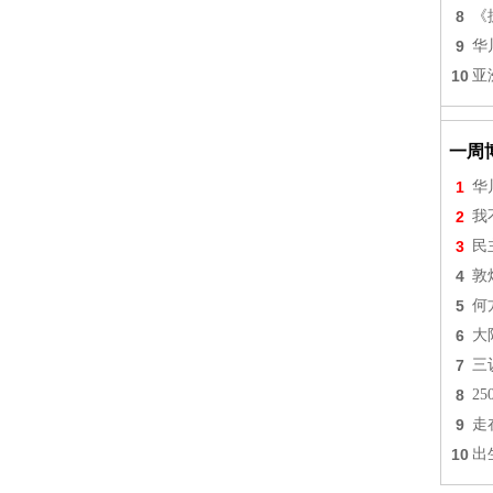
8
《
9
华
10
亚
一周
1
华
2
我
3
民
4
敦
5
何
6
大
7
三
8
2
9
走
10
出