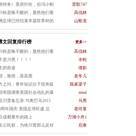
抓特务》票房扑街，但冯小刚
雷歌747
川粉是唤不醒的，显然他们看
高伐林
洲足球已经结束本届世界杯的
山蛟龙
博文回复排行榜
更多>>
川粉是唤不醒的，显然他们看
高伐林
不是川黑！！！！
水蛇
主的前途
倩影
煌，敦煌，莫高窟
老冬儿
方之问：青年知识分子投奔延
陈家梁子
陪审团调查美国社会动乱的幕
must
议川普备忘录:与奥巴马2015
马黑
50周年国庆.美国足球旺盛.总
老尚童
在成都童年的路上
万湖小舟1
生公民权，为啥川普那么反对
启泰