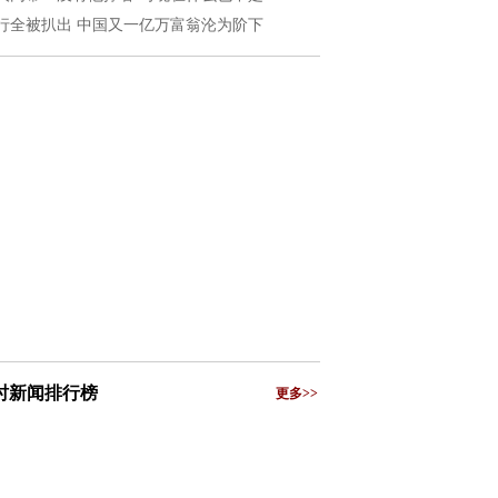
行全被扒出 中国又一亿万富翁沦为阶下
小时新闻排行榜
更多>>