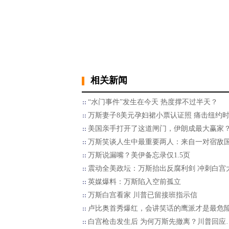
相关新闻
“水门事件”发生在今天 热度撑不过半天？
万斯妻子8美元孕妇裙小票认证照 痛击纽约
美国亲手打开了这道闸门，伊朗成最大赢家
万斯笑谈人生中最重要两人：来自一对宿敌
万斯说漏嘴？美伊备忘录仅1.5页
震动全美政坛：万斯抬出反腐利剑 冲刺白宫
英媒爆料：万斯陷入空前孤立
万斯白宫看家 川普已留接班指示信
卢比奥首秀爆红，会讲笑话的鹰派才是最危
白宫枪击发生后 为何万斯先撤离？川普回应