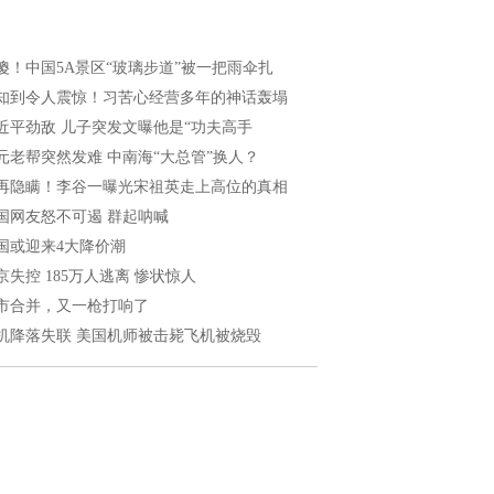
傻！中国5A景区“玻璃步道”被一把雨伞扎
知到令人震惊！习苦心经营多年的神话轰塌
近平劲敌 儿子突发文曝他是“功夫高手
元老帮突然发难 中南海“大总管”换人？
再隐瞒！李谷一曝光宋祖英走上高位的真相
国网友怒不可遏 群起呐喊
国或迎来4大降价潮
京失控 185万人逃离 惨状惊人
市合并，又一枪打响了
机降落失联 美国机师被击毙飞机被烧毁