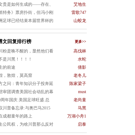
文贵是如何生成的——存在、
艾地生
抓特务》票房扑街，但冯小刚
雷歌747
洲足球已经结束本届世界杯的
山蛟龙
博文回复排行榜
更多>>
川粉是唤不醒的，显然他们看
高伐林
不是川黑！！！！
水蛇
主的前途
倩影
煌，敦煌，莫高窟
老冬儿
方之问：青年知识分子投奔延
陈家梁子
陪审团调查美国社会动乱的幕
must
50周年国庆.美国足球旺盛.总
老尚童
议川普备忘录:与奥巴马2015
马黑
在成都童年的路上
万湖小舟1
生公民权，为啥川普那么反对
启泰