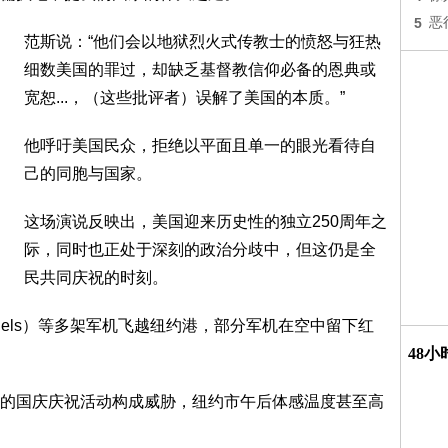
5
恶
范斯说：“他们会以地狱烈火式传教士的愤怒与狂热
细数美国的罪过，却缺乏基督教信仰必备的恩典或
宽恕...，（这些批评者）误解了美国的本质。”
他呼吁美国民众，拒绝以平面且单一的眼光看待自
己的同胞与国家。
这场演说反映出，美国迎来历史性的独立250周年之
际，同时也正处于深刻的政治分歧中，但这仍是全
民共同庆祝的时刻。
ngels）等多架军机飞越纽约港，部分军机在空中留下红
48
的国庆庆祝活动构成威胁，纽约市午后体感温度甚至高