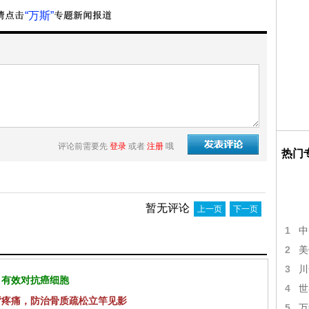
“万斯”
评论前需要先
登录
或者
注册
哦
热门
暂无评论
上一页
下一页
1
中
2
美
3
川
 有效对抗癌细胞
4
世
背疼痛，防治骨质疏松立竿见影
5
万