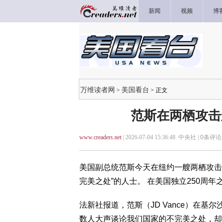
新闻
视频
博
万维读者网
美国看台
>
> 正文
范斯在两栖攻击
www.creaders.net
| 2026-07-04 15:36:48 中央社 |
0
条评论 
美国副总统范斯今天在纽约一艘两栖攻击
完美之处”的人士。 在美国独立250周
法新社报道，范斯（JD Vance）在基尔沙
数人大声谈论我们国家的不完美之处，却