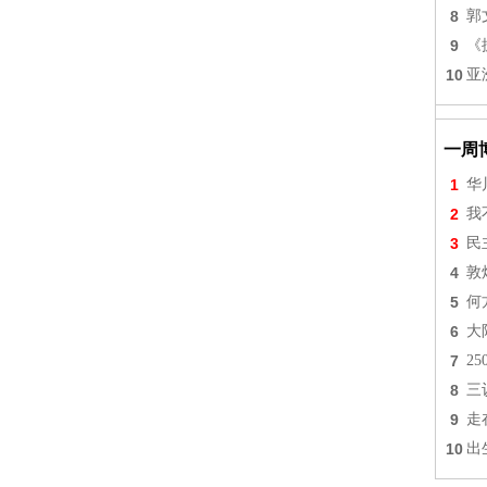
8
郭
9
《
10
亚
一周
1
华
2
我
3
民
4
敦
5
何
6
大
7
2
8
三
9
走
10
出