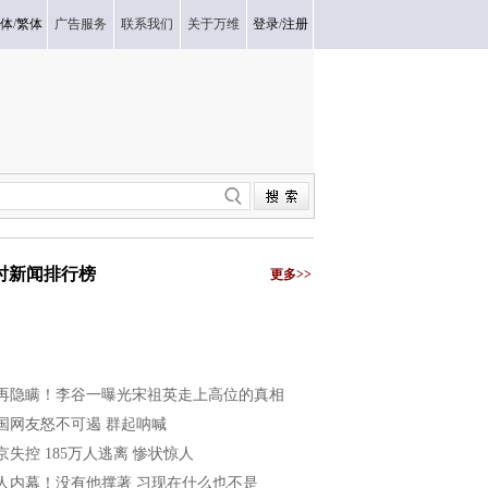
体
/
繁体
广告服务
联系我们
关于万维
登录
/
注册
小时新闻排行榜
更多>>
再隐瞒！李谷一曝光宋祖英走上高位的真相
国网友怒不可遏 群起呐喊
京失控 185万人逃离 惨状惊人
人内幕！没有他撑著 习现在什么也不是