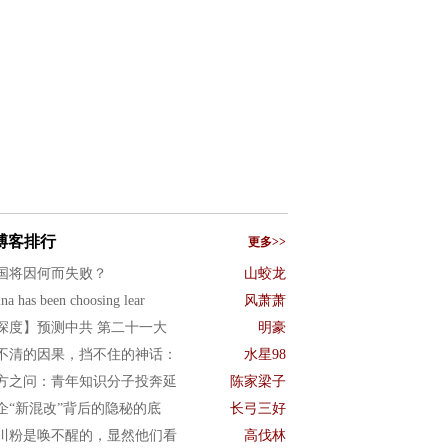
博客排行
更多>>
国将因何而失败？
山蛟龙
na has been choosing lear
风萧萧
深度】预测中共 第二十一大
明豪
不清的因果，挡不住的神话：
水星98
方之问：青年知识分子投奔延
陈家梁子
企“新混改”背后的隐秘的底
长弓三好
川粉是唤不醒的，显然他们看
高伐林