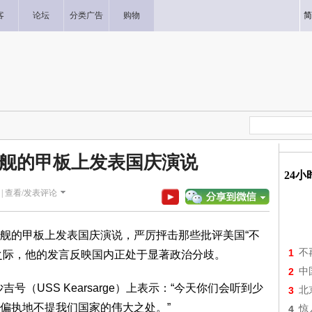
客
论坛
分类广告
购物
简
舰的甲板上发表国庆演说
24
|
查看/发表评论
舰的甲板上发表国庆演说，严厉抨击那些批评美国“不
1
不
年之际，他的发言反映国内正处于显著政治分歧。
2
中
吉号（USS Kearsarge）上表示：“今天你们会听到少
3
北
偏执地不提我们国家的伟大之处。”
4
惊