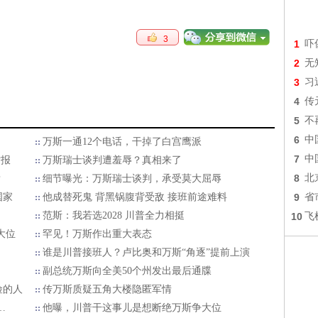
3
1
吓
2
无
3
习
4
传
5
不
6
中
万斯一通12个电话，干掉了白宫鹰派
7
中
时报
万斯瑞士谈判遭羞辱？真相来了
8
北
？
细节曝光：万斯瑞士谈判，承受莫大屈辱
国家
他成替死鬼 背黑锅腹背受敌 接班前途难料
9
省
范斯：我若选2028 川普全力相挺
10
飞
大位
罕见！万斯作出重大表态
谁是川普接班人？卢比奥和万斯“角逐”提前上演
副总统万斯向全美50个州发出最后通牒
险的人
传万斯质疑五角大楼隐匿军情
…
他曝，川普干这事儿是想断绝万斯争大位