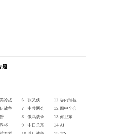
专题
6
11
美冷战
张又侠
委内瑞拉
7
12
伊战争
中共两会
四中全会
8
13
普
俄乌战争
何卫东
9
14
界杯
中日关系
AI
10
15
维专栏
以伊战争
大S