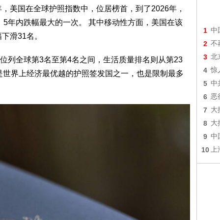
年，美国在全球护照指数中，位居榜首，到了2026年，
，5年内跌幅最大的一次。 其中移动性方面，美国在该
1
中
下滑31名。
2
不
3
北
位列全球第3名至第4名之间，生活质量排名则从第23
4
惊
时是世界上经济最优越的护照签发国之一，也是限制最多
5
中
6
恶
7
大
8
大
9
中
10
上