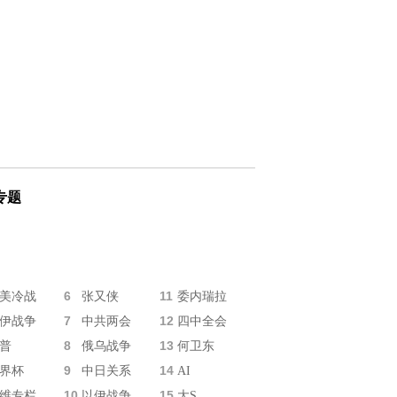
专题
6
11
美冷战
张又侠
委内瑞拉
7
12
伊战争
中共两会
四中全会
8
13
普
俄乌战争
何卫东
9
14
界杯
中日关系
AI
10
15
维专栏
以伊战争
大S