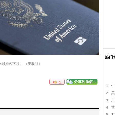
热门
全球排名下跌。 （美联社）
1
1
中
2
美
3
川
4
世
5
万