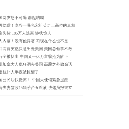
国网友怒不可遏 群起呐喊
再隐瞒！李谷一曝光宋祖英走上高位的真相
京失控 185万人逃离 惨状惊人
人内幕！没有他撑著 习现在什么也不是
共高官突然决意出走美国 美国总领事不敢
行全被扒出 中国又一亿万富翁沦为阶下
批加拿大人疯狂润去美国 高薪之外致命诱
批杭州人半夜被惊醒了
国公民尽快撤离！ 中国大使馆紧急提醒
海夫妻签收15箱茅台五粮液 快递员报警立