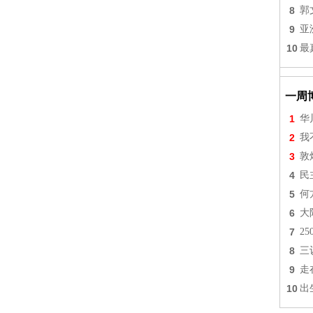
8
郭
9
亚
10
最
一周
1
华
2
我
3
敦
4
民
5
何
6
大
7
2
8
三
9
走
10
出