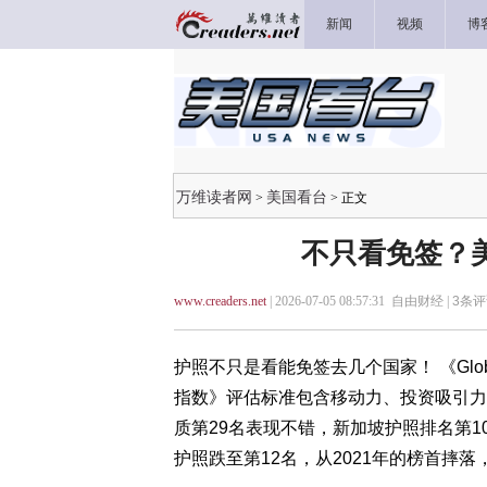
新闻
视频
博
万维读者网
美国看台
>
> 正文
不只看免签？
www.creaders.net
| 2026-07-05 08:57:31 自由财经 |
3
条评
护照不只是看能免签去几个国家！ 《Global 
指数》评估标准包含移动力、投资吸引力、
质第29名表现不错，新加坡护照排名第1
护照跌至第12名，从2021年的榜首摔落