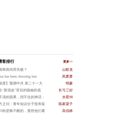
博客排行
更多>>
国将因何而失败？
山蛟龙
na has been choosing lear
风萧萧
深度】预测中共 第二十一大
明豪
企“新混改”背后的隐秘的底
长弓三好
不清的因果，挡不住的神话：
水星98
方之问：青年知识分子投奔延
陈家梁子
川粉是唤不醒的，显然他们看
高伐林