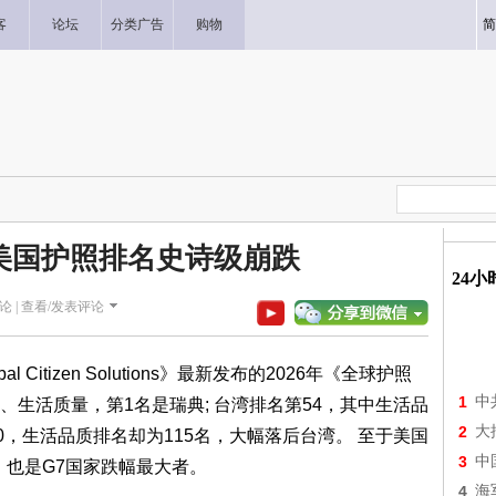
客
论坛
分类广告
购物
简
美国护照排名史诗级崩跌
24
论 |
查看/发表评论
Citizen Solutions》最新发布的2026年《全球护照
1
中
生活质量，第1名是瑞典; 台湾排名第54，其中生活品
2
大
0，生活品质排名却为115名，大幅落后台湾。 至于美国
3
中
，也是G7国家跌幅最大者。
4
海