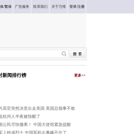
体
/
繁体
广告服务
联系我们
关于万维
登录
/
注册
小时新闻排行榜
更多>>
共高官突然决意出走美国 美国总领事不敢
批杭州人半夜被惊醒了
国公民尽快撤离！ 中国大使馆紧急提醒
军上校成烈士 中国军机出事瞒不住了