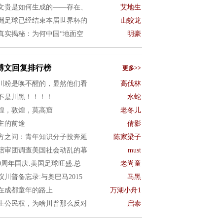
文贵是如何生成的——存在、
艾地生
洲足球已经结束本届世界杯的
山蛟龙
真实揭秘：为何中国“地面空
明豪
博文回复排行榜
更多>>
川粉是唤不醒的，显然他们看
高伐林
不是川黑！！！！
水蛇
煌，敦煌，莫高窟
老冬儿
主的前途
倩影
方之问：青年知识分子投奔延
陈家梁子
陪审团调查美国社会动乱的幕
must
50周年国庆.美国足球旺盛.总
老尚童
议川普备忘录:与奥巴马2015
马黑
在成都童年的路上
万湖小舟1
生公民权，为啥川普那么反对
启泰