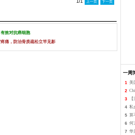
1/1
上一页
下一页
 有效对抗癌细胞
背疼痛，防治骨质疏松立竿见影
一周
1
美
2
Chi
3
【
4
私
5
算
6
何
7
华