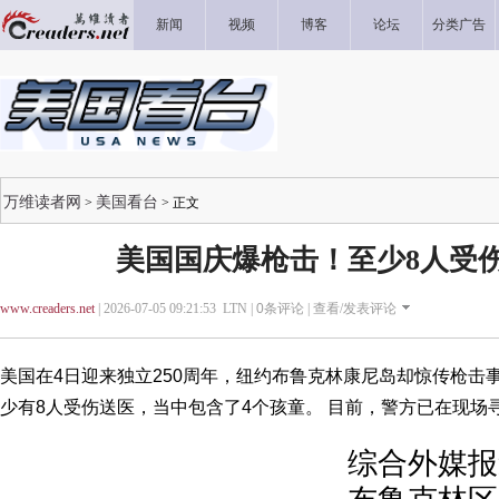
新闻
视频
博客
论坛
分类广告
万维读者网
美国看台
>
> 正文
美国国庆爆枪击！至少8人受
www.creaders.net
| 2026-07-05 09:21:53 LTN |
0
条评论 |
查看/发表评论
美国在4日迎来独立250周年，纽约布鲁克林康尼岛却惊传枪击
少有8人受伤送医，当中包含了4个孩童。 目前，警方已在现场
综合外媒报