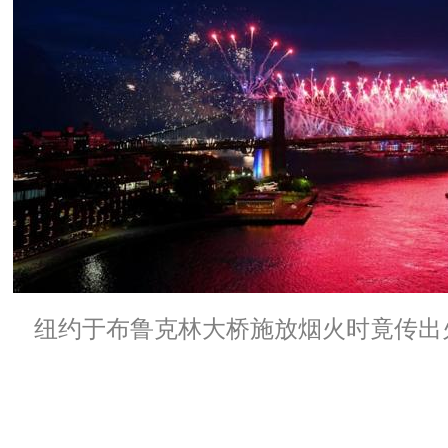
纽约于布鲁克林大桥施放烟火时竟传出