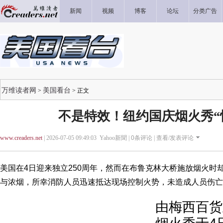
新闻
视频
博客
论坛
分类广告
万维读者网
美国看台
>
> 正文
不是特效！纽约国庆烟火秀“
www.creaders.net
| 2026-07-05 09:49:03 Yahoo新聞 |
0
条评论 |
查看/发表评论
美国在4日迎来独立250周年，然而在布鲁克林大桥施放烟火时
与浓烟，所幸消防人员迅速抵达现场控制火势，未造成人员伤亡
由梅西百货