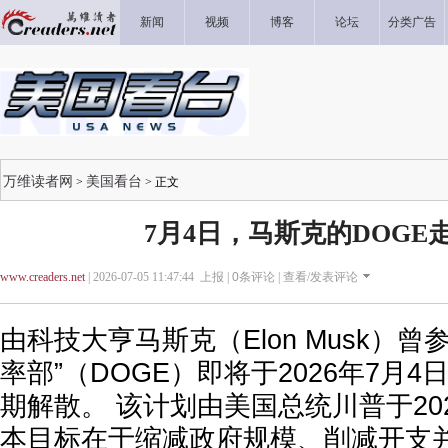
新闻
视频
博客
论坛
分类广告
万维读者网
美国看台
>
> 正文
7月4日，马斯克的DOGE
www.creaders.net
| 2026-07-05 11:47:44 上报 |
0
条评论 |
查看/发表评论
由科技大亨马斯克（Elon Musk）曾
率部”（DOGE）即将于2026年7月
期解散。 该计划由美国总统川普于20
本目标在于缩减政府规模、削减开支