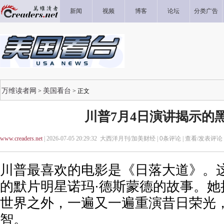
新闻
视频
博客
论坛
分类广告
万维读者网
美国看台
>
> 正文
川普7月4日演讲揭示的
www.creaders.net
| 2026-07-05 20:29:32 大西洋月刊/加美财经 |
0
条评论 |
查看/发表评论
川普最喜欢的电影是《日落大道》。
的默片明星诺玛·德斯蒙德的故事。她
世界之外，一遍又一遍重演昔日荣光
智。