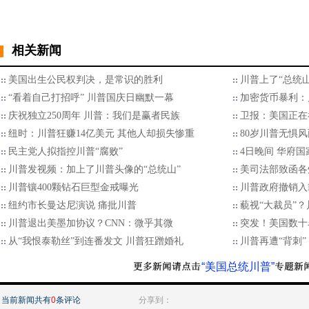
相关新闻
美国出生公民权判决，是常识的胜利
川普上了“总统
“看着自己打招呼” 川普国庆日幽默一幕
加密货币暴利：
庆祝独立250周年 川普：我们是赢者民族
卫报：美国正在
纽时：川普狂赚14亿美元 其他人却损失惨重
80岁川普无惧风
民主党人拟指控川普“腐败”
4日晚间 华府
川普发视频：加上了川普头像的“总统山”
美司法部致函各
川普镶400颗钻石巨型金戒曝光
川普政府撤销入
纽约市长曼达尼演说 痛批川普
藐视“大裁员”
川普退出美墨加协议？CNN：微乎其微
突发！美国数十
从“我恨泰勒丝”到连番发文 川普狂蹭婚礼
川普再遭“背刺
“美国总统川普”
当前新闻共有
0
条评论
分享到：