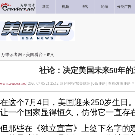
新闻
视频
博客
论坛
分类广告
万维读者网
美国看台
>
> 正文
社论：决定美国未来50年的
www.creaders.net
| 2026-07-05 21:25:12 纽约时报/加美财经 |
0
条评论 |
查看/发表评论
在这个7月4日，美国迎来250岁生日
让一个国家显得恒久，仿佛它一直存
但那些在《独立宣言》上签下名字的