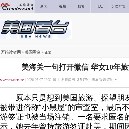
新闻
视频
博客
论坛
分类广告
万维读者网
美国看台
>
> 正文
美海关一句打开微信 华女10年
www.creaders.net
| 2026-07-07 22:32:18 世界新闻网 |
3
条评论 |
查看/发表评论
原本只是想到美国旅游、探望朋友
被带进俗称“小黑屋”的审查室，最后不
游签证也被当场注销。一名要求匿名
示，她去年曾持旅游签证赴美，期间