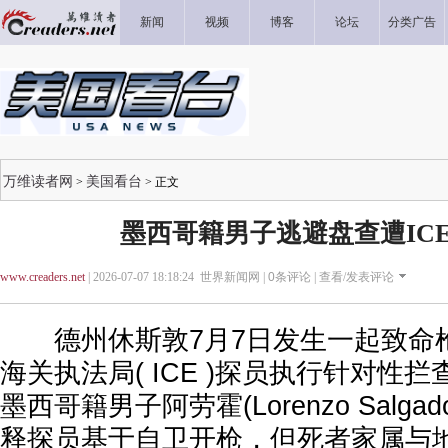
新闻
视频
博客
论坛
分类广告
万维读者网
美国看台
>
> 正文
墨西哥籍男子逃避盘查遭IC
www.creaders.net
| 2026-07-07 18:18:24 世界新闻网 |
0
条评论 |
查看/发表评论
德州休斯敦7月7日发生一起致命
海关执法局( ICE )探员执行针对性
墨西哥籍男子阿劳霍(Lorenzo Salgado
释探员基于自卫开枪，但死者家属与