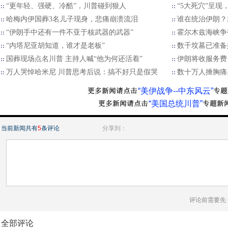
“更年轻、强硬、冷酷”，川普碰到狠人
“5大死穴”呈现
哈梅内伊国葬3名儿子现身，悲痛崩溃流泪
谁在统治伊朗？
“伊朗手中还有一件不亚于核武器的武器”
霍尔木兹海峡争
“内塔尼亚胡知道，谁才是老板”
数千坟墓已准备好
国葬现场点名川普 主持人喊“他为何还活着”
伊朗将收服务费
万人哭悼哈米尼 川普思考后说：搞不好只是假哭
数十万人捶胸痛
“美伊战争--中东风云”
“美国总统川普”
当前新闻共有
5
条评论
分享到：
评论前需要先
全部评论