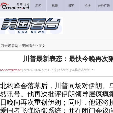
新闻
视频
博客
论坛
分类广告
万维读者网
美国看台
>
> 正文
川普最新表态：最快今晚再次
www.creaders.net
| 2026-07-08 07:52:54 上报 |
5
条评论 |
查看/发表评论
北约峰会落幕后，川普同场对伊朗、
烈讯号。他再次批评伊朗领导层疯疯
日晚间再次重创伊朗；同时，他还将
爱国者飞弹防御系统；并在闭门会议