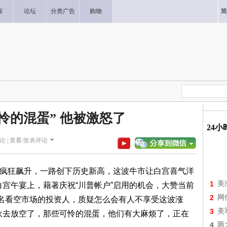
客
论坛
分类广告
购物
简
怜的混蛋” 他被激怒了
24
论 |
查看/发表评论
下疯狂飙升，一路创下历史新高，这波牛市让白宫喜气洋
1
美
）在白宫午宴上，藉著庆祝“川普帐户”启用的机会，大赞当前
2
网
点名看空市场的投资人，质疑怎么会有人不享受这波涨
3
美
伙去放空了，那些可怜的混蛋，他们有大麻烦了，正在
4
两