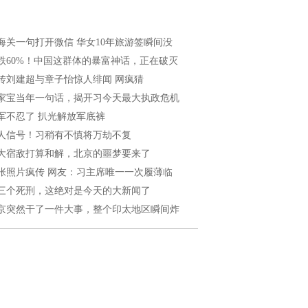
海关一句打开微信 华女10年旅游签瞬间没
跌60%！中国这群体的暴富神话，正在破灭
传刘建超与章子怡惊人绯闻 网疯猜
家宝当年一句话，揭开习今天最大执政危机
军不忍了 扒光解放军底裤
人信号！习稍有不慎将万劫不复
大宿敌打算和解，北京的噩梦要来了
张照片疯传 网友：习主席唯一一次履薄临
三个死刑，这绝对是今天的大新闻了
京突然干了一件大事，整个印太地区瞬间炸