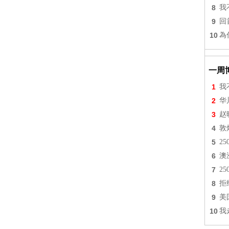
8
我
9
回
10
為
一周
1
我
2
华
3
赵
4
敦
5
2
6
澳
7
2
8
拒
9
美
10
我