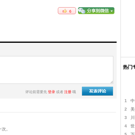
6
热门
评论前需要先
登录
或者
注册
哦
1
中
2
美
3
川
4
世
一次。
5
万