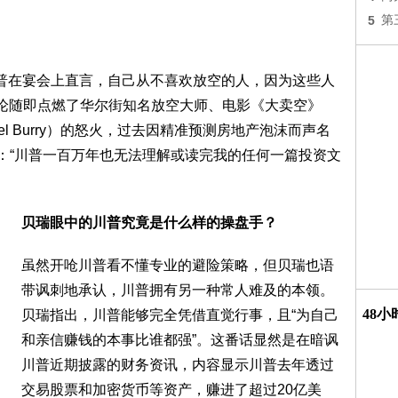
5
第
报道，川普在宴会上直言，自己从不喜欢放空的人，因为这些人
言论随即点燃了华尔街知名放空大师、电影《大卖空》
chael Burry）的怒火，过去因精准预测房地产泡沫而声名
：“川普一百万年也无法理解或读完我的任何一篇投资文
贝瑞眼中的川普究竟是什么样的操盘手？
虽然开呛川普看不懂专业的避险策略，但贝瑞也语
带讽刺地承认，川普拥有另一种常人难及的本领。
48
贝瑞指出，川普能够完全凭借直觉行事，且“为自己
和亲信赚钱的本事比谁都强”。这番话显然是在暗讽
川普近期披露的财务资讯，内容显示川普去年透过
交易股票和加密货币等资产，赚进了超过20亿美