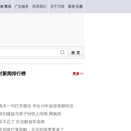
体
/
繁体
广告服务
联系我们
关于万维
登录
/
注册
小时新闻排行榜
更多>>
海关一句打开微信 华女10年旅游签瞬间没
传刘建超与章子怡惊人绯闻 网疯猜
军不忍了 扒光解放军底裤
大宿敌打算和解，北京的噩梦要来了