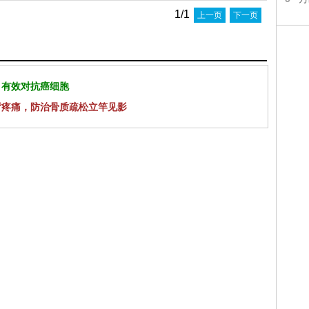
1/1
上一页
下一页
 有效对抗癌细胞
背疼痛，防治骨质疏松立竿见影