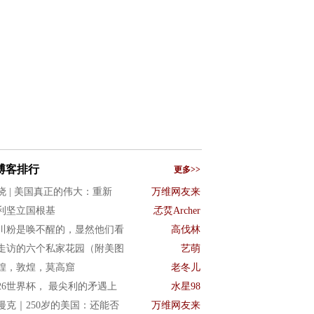
博客排行
更多>>
晓 | 美国真正的伟大：重新
万维网友来
利坚立国根基
孞烎Archer
川粉是唤不醒的，显然他们看
高伐林
走访的六个私家花园（附美图
艺萌
煌，敦煌，莫高窟
老冬儿
026世界杯， 最尖利的矛遇上
水星98
漫克｜250岁的美国：还能否
万维网友来