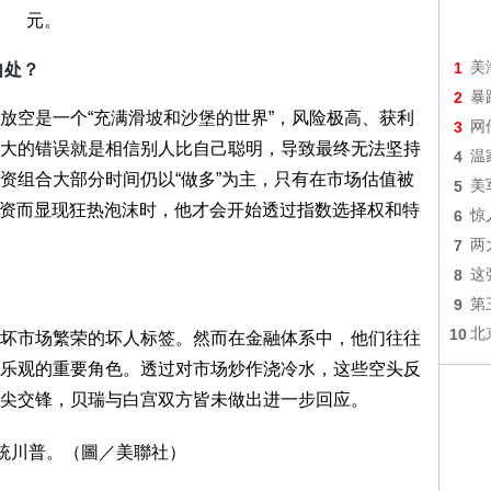
元。
1
美
自处？
2
暴
放空是一个“充满滑坡和沙堡的世界”，风险极高、获利
3
网
大的错误就是相信别人比自己聪明，导致最终无法坚持
4
温
资组合大部分时间仍以“做多”为主，只有在市场估值被
5
美
投资而显现狂热泡沫时，他才会开始透过指数选择权和特
6
惊
7
两
8
这
9
第
10
北
坏市场繁荣的坏人标签。然而在金融体系中，他们往往
乐观的重要角色。透过对市场炒作浇冷水，这些空头反
尖交锋，贝瑞与白宫双方皆未做出进一步回应。