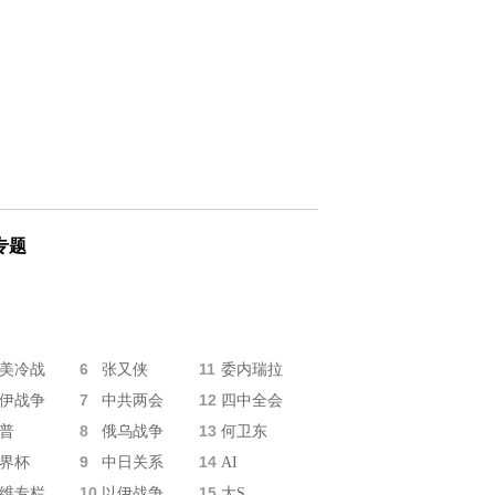
专题
6
11
美冷战
张又侠
委内瑞拉
7
12
伊战争
中共两会
四中全会
8
13
普
俄乌战争
何卫东
9
14
界杯
中日关系
AI
10
15
维专栏
以伊战争
大S