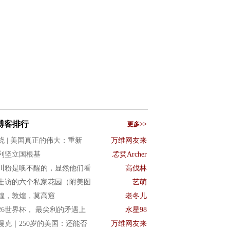
博客排行
更多>>
晓 | 美国真正的伟大：重新
万维网友来
利坚立国根基
孞烎Archer
川粉是唤不醒的，显然他们看
高伐林
走访的六个私家花园（附美图
艺萌
煌，敦煌，莫高窟
老冬儿
026世界杯， 最尖利的矛遇上
水星98
漫克｜250岁的美国：还能否
万维网友来