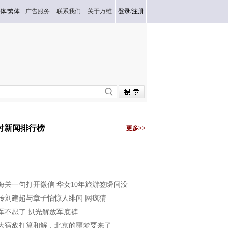
体
/
繁体
广告服务
联系我们
关于万维
登录
/
注册
小时新闻排行榜
更多>>
海关一句打开微信 华女10年旅游签瞬间没
传刘建超与章子怡惊人绯闻 网疯猜
军不忍了 扒光解放军底裤
大宿敌打算和解，北京的噩梦要来了