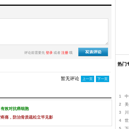
评论前需要先
登录
或者
注册
哦
热门
暂无评论
上一页
下一页
1
中
2
美
 有效对抗癌细胞
3
川
背疼痛，防治骨质疏松立竿见影
4
世
5
万