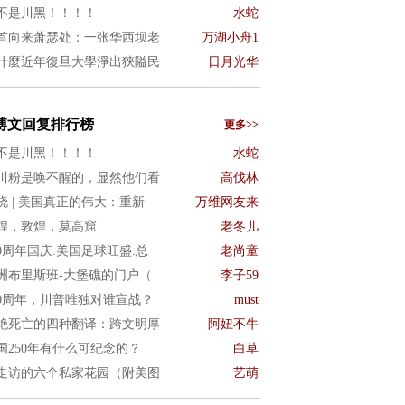
不是川黑！！！！
水蛇
首向来萧瑟处：一张华西坝老
万湖小舟1
什麼近年復旦大學淨出狹隘民
日月光华
博文回复排行榜
更多>>
不是川黑！！！！
水蛇
川粉是唤不醒的，显然他们看
高伐林
晓 | 美国真正的伟大：重新
万维网友来
煌，敦煌，莫高窟
老冬儿
50周年国庆.美国足球旺盛.总
老尚童
洲布里斯班-大堡礁的门户（
李子59
50周年，川普唯独对谁宣战？
must
绝死亡的四种翻译：跨文明厚
阿妞不牛
国250年有什么可纪念的？
白草
走访的六个私家花园（附美图
艺萌