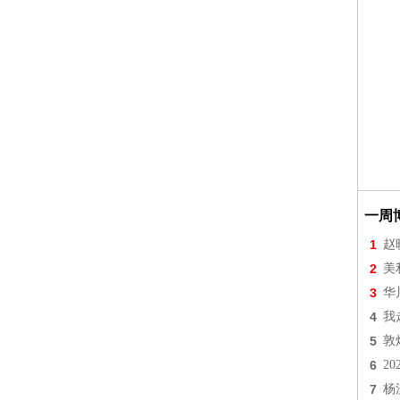
一周
1
赵
2
美
3
华
4
我
5
敦
6
2
7
杨