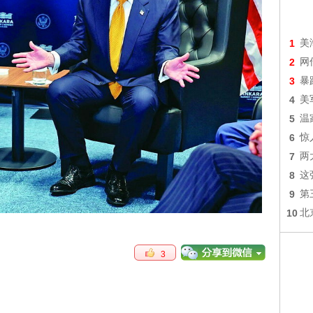
1
美
2
网
3
暴
4
美
5
温
6
惊
7
两
8
这
9
第
10
北
3