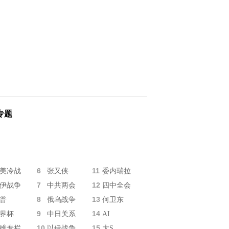
专题
6
11
美冷战
张又侠
委内瑞拉
7
12
伊战争
中共两会
四中全会
8
13
普
俄乌战争
何卫东
9
14
界杯
中日关系
AI
10
15
维专栏
以伊战争
大S