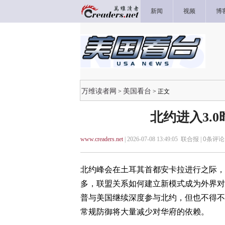
新闻
视频
博
万维读者网
美国看台
>
> 正文
北约进入3.
www.creaders.net
| 2026-07-08 13:49:05 联合报 |
0
条评论 
北约峰会在土耳其首都安卡拉进行之际，
多，联盟关系如何建立新模式成为外界对
普与美国继续深度参与北约，但也不得不承
常规防御将大量减少对华府的依赖。