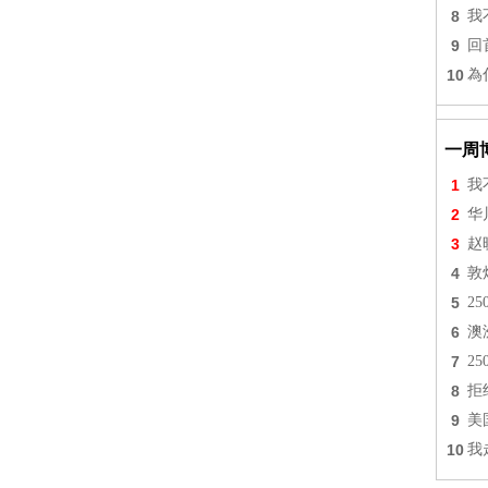
8
我
9
回
10
為
一周
1
我
2
华
3
赵
4
敦
5
2
6
澳
7
2
8
拒
9
美
10
我