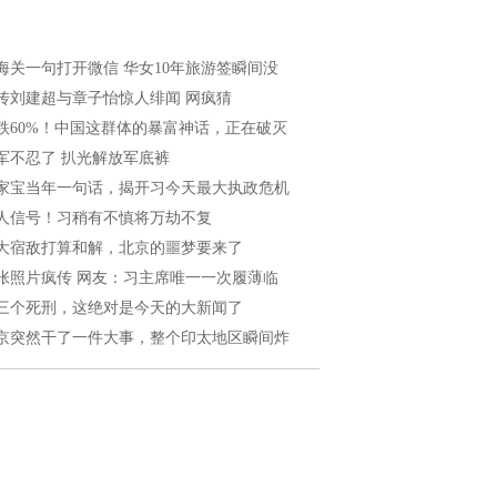
海关一句打开微信 华女10年旅游签瞬间没
传刘建超与章子怡惊人绯闻 网疯猜
跌60%！中国这群体的暴富神话，正在破灭
军不忍了 扒光解放军底裤
家宝当年一句话，揭开习今天最大执政危机
人信号！习稍有不慎将万劫不复
大宿敌打算和解，北京的噩梦要来了
张照片疯传 网友：习主席唯一一次履薄临
三个死刑，这绝对是今天的大新闻了
京突然干了一件大事，整个印太地区瞬间炸