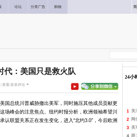
客
论坛
分类广告
购物
简
0时代：美国只是救火队
24
|
查看/发表评论
美国总统川普威胁撤出美军，同时施压其他成员贡献更
1
美
这场峰会的注意焦点。纽约时报分析，欧洲领袖希望川
2
网
认联盟关系正在发生变化，进入“北约3.0”，今后欧洲
3
美
4
两