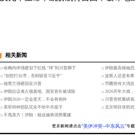
相关新闻
哈梅内伊强硬划下红线 “球”到川普脚下
伊朗最高领袖恐
“别想打台湾，否则斩首习近平”
波斯人还是有希
德黑兰强硬回应川普
币圈突传大消息
伊朗抗议者占领基地、国安首长被清除
2026开年大戏
伊朗2026一定会变天，不会有例外
川普突然重磅表
美军特种部队完全不给中共面子
北京明目张胆武
不甩美方！伊朗：核设施将强势重建
“美伊冲突--中东风云”