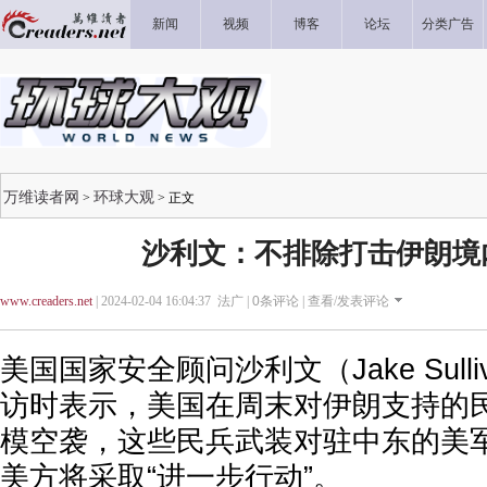
新闻
视频
博客
论坛
分类广告
万维读者网
环球大观
>
> 正文
沙利文：不排除打击伊朗境
www.creaders.net
| 2024-02-04 16:04:37 法广 |
0
条评论 |
查看/发表评论
美国国家安全顾问沙利文（Jake Sulli
访时表示，美国在周末对伊朗支持的
模空袭，这些民兵武装对驻中东的美
美方将采取“进一步行动”。