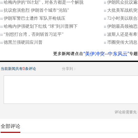
哈梅内伊的“B计划”，对各方都是一个解脱
伊朗民众抗议遍
抗议愈演愈烈 伊朗首个城市“沦陷”
大批美军战机突
伊朗军警巴士遭炸 军队开枪镇压
72小时美以联合
哈梅内伊强硬划下红线 “球”到川普脚下
伊朗最高领袖恐
“别想打台湾，否则斩首习近平”
波斯人还是有希
德黑兰强硬回应川普
币圈突传大消息
“美伊冲突--中东风云”
当前新闻共有
0
条评论
分享到：
评论前需要先
全部评论