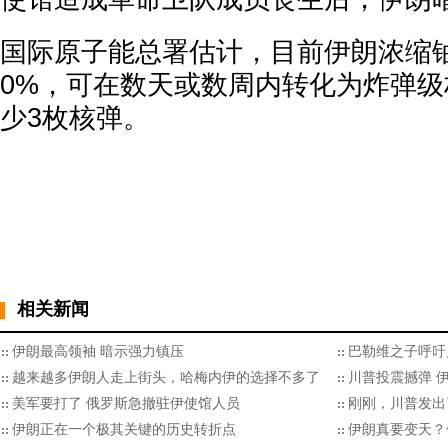
国际原子能总署估计，目前伊朗浓缩
0%，可在数天或数周内转化为炸弹
少3枚核弹。
相关新闻
伊朗最高领袖 暗示强力镇压
巴勒维之子呼吁
越来越多伊朗人走上街头，哈梅内伊的选择不多了
川普投震撼弹 
美军要打了 俄罗斯急撤驻伊使馆人员
刚刚，川普发出
伊朗正在一个极其关键的历史转折点
伊朗真要变天？