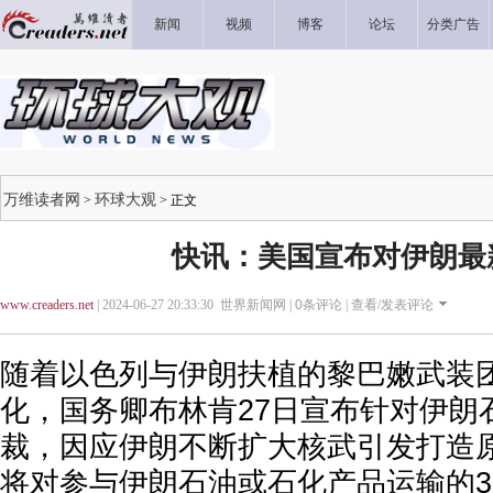
新闻
视频
博客
论坛
分类广告
万维读者网
环球大观
>
> 正文
快讯：美国宣布对伊朗最
www.creaders.net
| 2024-06-27 20:33:30 世界新闻网 |
0
条评论 |
查看/发表评论
随着以色列与伊朗扶植的黎巴嫩武装
化，国务卿布林肯27日宣布针对伊朗
裁，因应伊朗不断扩大核武引发打造
将对参与伊朗石油或石化产品运输的3