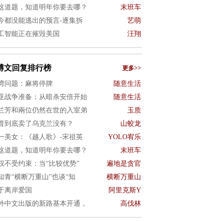
这道题，知道明年你要去哪？
末班车
今都没能逃出的预言-逐集拆
艺萌
工智能正在摧毁美国
汪翔
博文回复排行榜
更多>>
湾问题：麻将停牌
随意生活
亚战争准备：从暗杀安倍开始
随意生活
兰芳和兩位仍然在世的入室弟
玉质
普到底卖了乌克兰没有？
山蛟龙
一美女：《越人歌》-宋祖英
YOLO宥乐
这道题，知道明年你要去哪？
末班车
权不受约束：当“比较优势”
遍地是贪官
知青“横断万重山”也谈“知
横断万重山
于离岸爱国
阿里克斯Y
外中文出版的新路基本开通，
高伐林