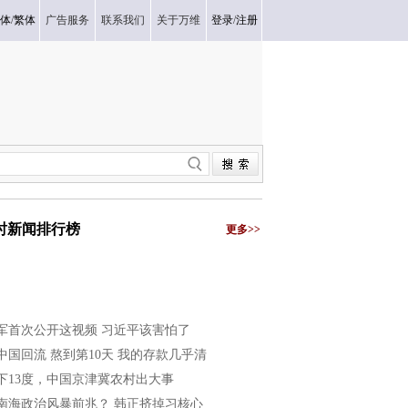
体
/
繁体
广告服务
联系我们
关于万维
登录
/
注册
小时新闻排行榜
更多>>
军首次公开这视频 习近平该害怕了
中国回流 熬到第10天 我的存款几乎清
下13度，中国京津冀农村出大事
南海政治风暴前兆？ 韩正挤掉习核心