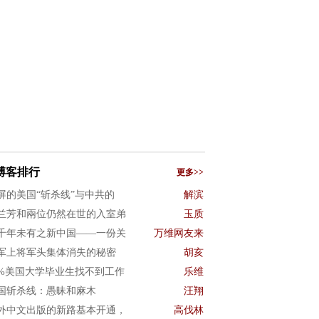
博客排行
更多>>
屏的美国“斩杀线”与中共的
解滨
兰芳和兩位仍然在世的入室弟
玉质
千年未有之新中国——一份关
万维网友来
军上将军头集体消失的秘密
胡亥
0%美国大学毕业生找不到工作
乐维
国斩杀线：愚昧和麻木
汪翔
外中文出版的新路基本开通，
高伐林