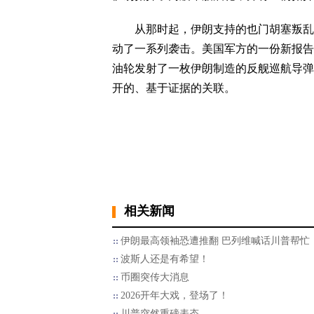
从那时起，伊朗支持的也门胡塞叛乱分
动了一系列袭击。美国军方的一份新报告
油轮发射了一枚伊朗制造的反舰巡航导弹
开的、基于证据的关联。
相关新闻
伊朗最高领袖恐遭推翻 巴列维喊话川普帮忙
波斯人还是有希望！
币圈突传大消息
2026开年大戏，登场了！
川普突然重磅表态