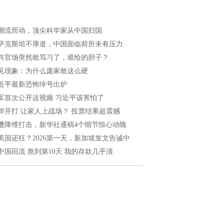
潮流而动，顶尖科学家从中国归国
萨克斯坦不厚道，中国面临前所未有压力
共官场突然敢骂习了，谁给的胆子？
见现象：为什么庞家敢这么硬
近平最新恐怖绰号出炉
军首次公开这视频 习近平该害怕了
岸开打 让家人上战场？ 投票结果超震撼
遭降维打击，新华社通稿4个细节惊心动魄
美国还狂？2026第一天，新加坡发文告诫中
中国回流 熬到第10天 我的存款几乎清