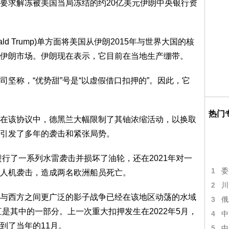
求解冻被美国当局冻结的约20亿美元伊朗中央银行资
ld Trump)单方面将美国从伊朗2015年与世界大国的核
伊朗市场。伊朗现在表示，它目前在当地生产绷带。
称，“优势甜”号是“以虚假借口扣押的”。因此，它
热门
该协议中，德黑兰大幅限制了其铀浓缩活动，以换取
引发了多年的袭击和紧张局势。
行了一系列水雷袭击并损坏了油轮，还在2021年对一
1
委
人机袭击，造成两名欧洲船员死亡。
2
川
西方之间更广泛的影子战争已经在该地区动荡的水域
3
俄
直是其中的一部分。上一次重大扣押发生在2022年5月，
4
中
到了当年的11月。
5
中