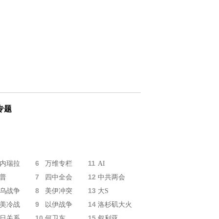
专题
6
11
内瑞拉
万维专栏
AI
7
12
普
四中全会
中共两会
8
13
乌战争
美伊冲突
大S
9
14
美冷战
以伊战争
洛杉矶大火
10
15
日关系
何卫东
叙利亚