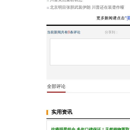
北京明目张胆武装伊朗 川普还在装聋作哑
“
当前新闻共有
0
条评论
分享到：
全部评论
实用资讯
抗癌明星组合 多年口碑保证！天然植物萃取