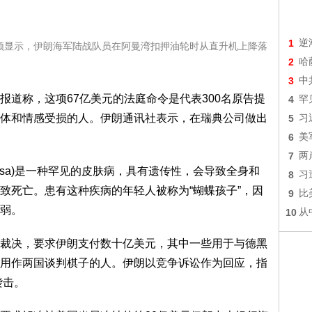
1
逆
的视频显示，伊朗海军陆战队员在阿曼湾扣押油轮时从直升机上降落
2
哈
3
中
称，这项67亿美元的法庭命令是代表300名原告提
4
罕
体和情感受损的人。伊朗通讯社表示，在瑞典公司做出
5
习
6
美
7
两
bullosa)是一种罕见的皮肤病，具有遗传性，会导致全身和
8
习
致死亡。患有这种疾病的年轻人被称为“蝴蝶孩子”，因
9
比
弱。
10
从
决，要求伊朗支付数十亿美元，其中一些用于与德黑
用作两国谈判棋子的人。伊朗以竞争诉讼作为回应，指
袭击。