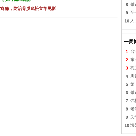
8
做
背疼痛，防治骨质疏松立竿见影
9
至
10
人
一周
1
台
2
东
3
梅
4
川
5
第
6
做
7
强
8
老
9
关
10
海