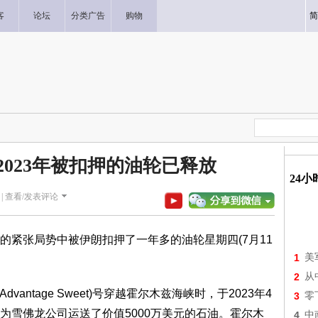
客
论坛
分类广告
购物
简
2023年被扣押的油轮已释放
24
|
查看/发表评论
张局势中被伊朗扣押了一年多的油轮星期四(7月11
1
美
2
从
ntage Sweet)号穿越霍尔木兹海峡时，于2023年4
3
零
为雪佛龙公司运送了价值5000万美元的石油。霍尔木
4
中