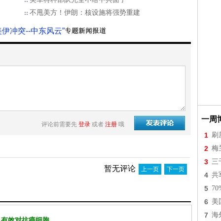
不甩美方！伊朗：核设施将强势重建
美伊冲突--中东风云”
一周
评论前需要先
登录
或者
注册
哦
1
刷
2
梅
3
三
暂无评论
上一页
下一页
4
共
5
7
6
美
7
海
 有效对抗癌细胞