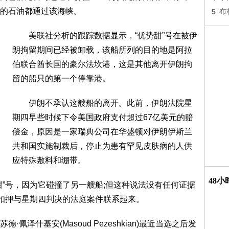
%的石油都通过该海峡。
5
布
美联社分析的跟踪数据显示，“优势甜”号在被伊
朗拘留期间已经被卸载，该船所列的目的地是阿拉
伯联合酋长国的豪尔法坎港，这是其他离开伊朗拘
留的船只的第一个停靠港。
伊朗不承认这艘船的离开。此前，伊朗法院星
期四早些时候下令美国政府支付超过67亿美元的赔
偿金，原因是一家瑞典公司在华盛顿对伊朗伊斯兰
共和国实施制裁后，停止为患有罕见皮肤病的人供
应特殊敷料和绷带。
48
号，因为它碰撞了另一艘船;但这种说法没有任何证据
的扣押与星期四判决的法庭案件联系起来。
什基安(Masoud Pezeshkian)最近当选之后发