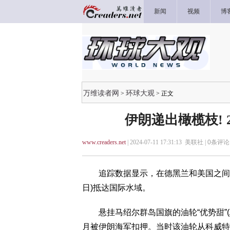
新闻
视频
博
万维读者网
环球大观
>
> 正文
伊朗递出橄榄枝! 
www.creaders.net
| 2024-07-11 17:31:13 美联社 |
0
条评论 
追踪数据显示，在德黑兰和美国之间的紧
日)抵达国际水域。
悬挂马绍尔群岛国旗的油轮“优势甜”(Adva
月被伊朗海军扣押。当时该油轮从科威特