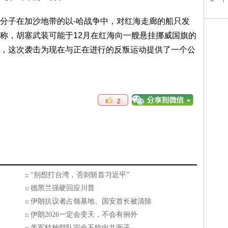
子在加沙地带的以-哈战争中，对红海走廊的船只发
称，胡塞武装可能于12月在红海向一艘悬挂挪威国旗的
，这次袭击为现在与正在进行的反叛运动提供了一个公
2
“别想打台湾，否则斩首习近平”
德黑兰强硬回应川普
伊朗抗议者占领基地、国安首长被清除
伊朗2026一定会变天，不会有例外
美军特种部队完全不给中共面子