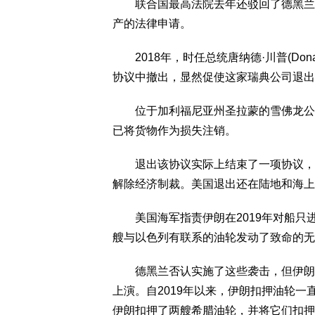
联合国最高法院去年还驳回了德黑兰要
产的法律申请。
2018年，时任总统唐纳德·川普(Dona
协议中撤出，显然促使这家瑞典公司退出
位于加利福尼亚州圣拉蒙的雪佛龙公司坚
已将货物作为损失注销。
退出该协议实际上结束了一项协议，在
解除经济制裁。美国退出还在陆地和海上
美国海军指责伊朗在2019年对船只进
艘与以色列有联系的油轮发动了致命的无
德黑兰否认实施了这些袭击，但伊朗与
上演。自2019年以来，伊朗扣押油轮一
伊朗扣押了两艘希腊油轮，并将它们扣押