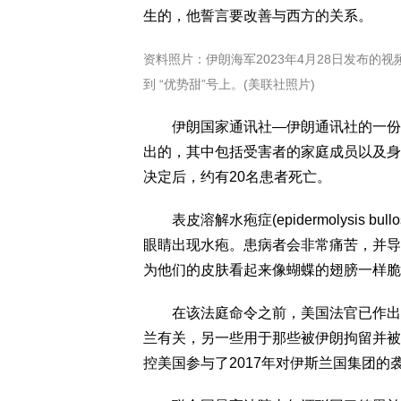
生的，他誓言要改善与西方的关系。
资料照片：伊朗海军2023年4月28日发布
到 “优势甜”号上。(美联社照片)
伊朗国家通讯社—伊朗通讯社的一份报道
出的，其中包括受害者的家庭成员以及身
决定后，约有20名患者死亡。
表皮溶解水疱症(epidermolysis 
眼睛出现水疱。患病者会非常痛苦，并导
为他们的皮肤看起来像蝴蝶的翅膀一样脆
在该法庭命令之前，美国法官已作出裁
兰有关，另一些用于那些被伊朗拘留并被
控美国参与了2017年对伊斯兰国集团的