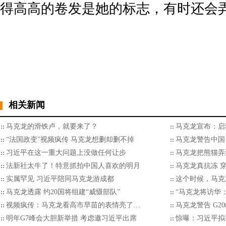
得高高的卷发是她的标志，有时还会
相关新闻
马克龙的滑铁卢，就要来了？
马克龙宣布：启
“法国政变”视频疯传 马克龙想删却删不掉
马克龙警告中国
习近平在这一重大问题上没做任何让步
马克龙把熊猫弄
法新社太牛了！特意抓拍中国人喜欢的明月
马克龙真抗冻 
实属罕见 习近平陪同马克龙游成都
这个时候，马克
马克龙透露 约20国将组建“威慑部队”
“马克龙将访华
视频疯传：马克龙看高市早苗的表情亮了…
马克龙警告 G
明年G7峰会大胆新举措 考虑邀习近平出席
惊曝：习近平拟