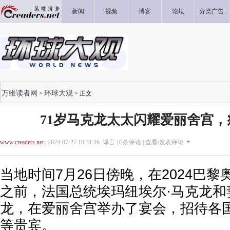
新闻
视频
博客
论坛
分类广告
万维读者网
环球大观
>
> 正文
71岁马克龙太太闪耀爱丽舍宫
www.creaders.net
| 2024-07-27 10:31:16 译言 |
0
条评论 |
查看/发表评论
当地时间7月26日傍晚，在2024巴
之前，法国总统埃玛纽埃尔·马克龙和
龙，在爱丽舍宫举办了宴会，招待各
等贵宾。