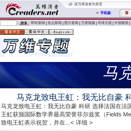
设万维读者为首页
首
手机版
即时新闻
焦点新闻
图片新闻
万维视频
环球大观
中国嘹望
|
|
|
|
|
|
马
马克龙致电王虹：我无比自豪 科
马克龙致电王虹：我无比自豪 科研 选择法国在法
王虹获颁国际数学界最高荣誉菲尔兹奖（Fields M
致电王虹表示祝贺，并在...< 详细 >