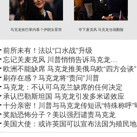
马克龙挨巴掌内幕？伊朗女星简
夺下麦克风 马克龙当场翻脸
讯让第一夫人气炸
前所未有！法以“口水战”升级
忘记关麦克风 川普悄悄告诉马克龙…
欧洲不能缺席 马克龙推美俄乌欧“四方会谈”
刷存在感？马克龙将“责问”川普
马克龙：不认可乌克兰缺席的任何决定
承认巴勒斯坦国 马克龙引发多米诺效应
十分亲密！川普与马克龙传短讯“特殊称呼”
奖励恐怖分子？美以强烈谴责马克龙
美国大使：或许英国可以宣布法国为殖民地