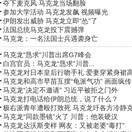
夺下麦克风 马克龙当场翻脸
参加大学活动 马克龙发飙 视频曝光
伊朗发出威胁 马克龙立即“怂”了
法国总统马克龙投下震撼弹
马克龙：一名法国士兵遇袭身亡
马克龙"恳求"川普出席G7峰会
白宫官员：马克龙“恳求”川普...
马克龙对日本皇后行吻手礼 爱妻穿紧身裙
马克龙和高市早苗互摆“龟派气功” 画面疯传
马克龙“决定不邀请” 习近平被拒之门外
马克龙打电话给伊朗总统，说了什么？
极右派青年遭殴打致死 马克龙吁各方冷静
马克龙“同款墨镜”火了 川普：他装硬汉
马克龙达沃斯变样 网友：又被老婆“毒打”