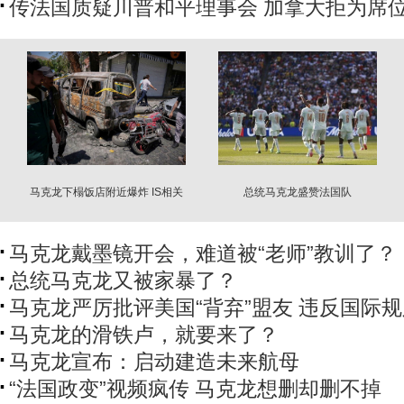
传法国质疑川普和平理事会 加拿大拒为席
马克龙下榻饭店附近爆炸 IS相关
总统马克龙盛赞法国队
犯嫌落网
马克龙戴墨镜开会，难道被“老师”教训了？
总统马克龙又被家暴了？
马克龙严厉批评美国“背弃”盟友 违反国际
马克龙的滑铁卢，就要来了？
马克龙宣布：启动建造未来航母
“法国政变”视频疯传 马克龙想删却删不掉