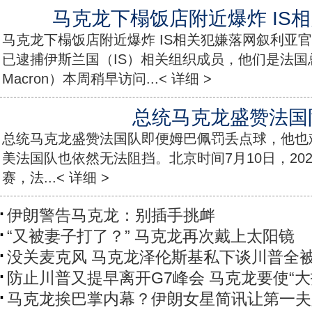
马克龙下榻饭店附近爆炸 IS
马克龙下榻饭店附近爆炸 IS相关犯嫌落网叙利亚
已逮捕伊斯兰国（IS）相关组织成员，他们是法国总统
Macron）本周稍早访问...< 详细 >
总统马克龙盛赞法国
总统马克龙盛赞法国队即便姆巴佩罚丢点球，他也
美法国队也依然无法阻挡。北京时间7月10日，202
赛，法...< 详细 >
伊朗警告马克龙：别插手挑衅
“又被妻子打了？” 马克龙再次戴上太阳镜
没关麦克风 马克龙泽伦斯基私下谈川普全
防止川普又提早离开G7峰会 马克龙要使“大
马克龙挨巴掌内幕？伊朗女星简讯让第一夫