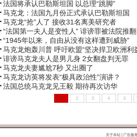
法国将承认巴勒斯坦国 以总理“跳脚”
马克龙：法国九月份正式承认巴勒斯坦国
马克龙“抢”人了 接收31名离美研究者
“法国第一夫人是变性人” 诽谤罪被法院推
“1945年以来，自由从没有这样遭到威胁”
马克龙炮轰川普 呼吁欧盟“坚决捍卫欧洲利
诽谤马克龙夫人是男儿身 2女翻盘判无罪
马克龙夫妻尴尬7秒 又出圈了
马克龙访英将发表“极具政治性”演讲？
法国总统马克龙见王毅 期待再次访华
1
2
3
4
5
关于本站
|
广告服