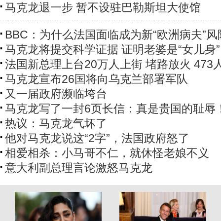
马克龙退一步 暂不设驻巴勒斯坦大使馆
BBC：为什么法国面临成为新“欧洲病夫”风
马克龙将提交科学证据 证明老婆是“女儿身”
法国新总理上台20万人上街 堵路放火 473
马克龙宣布26国将向乌克兰部署军队
又一届政府濒临垮台
马克龙写了一封6页长信：真是贵国的耻辱
热议：马克龙气坏了
他对马克龙说这“2字”，法国政府怒了
相爱相杀：小马哥不仁，就休怪老娘不义
意大利副总理言论激怒马克龙