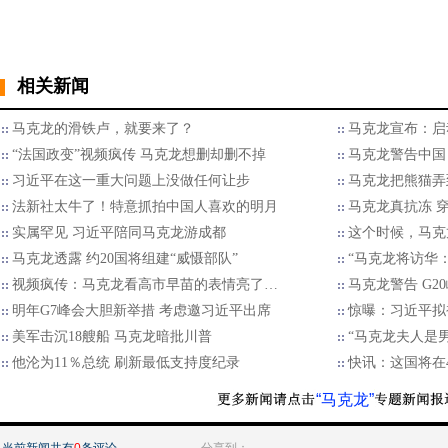
相关新闻
马克龙的滑铁卢，就要来了？
马克龙宣布：启
“法国政变”视频疯传 马克龙想删却删不掉
马克龙警告中国
习近平在这一重大问题上没做任何让步
马克龙把熊猫弄
法新社太牛了！特意抓拍中国人喜欢的明月
马克龙真抗冻 
实属罕见 习近平陪同马克龙游成都
这个时候，马克
马克龙透露 约20国将组建“威慑部队”
“马克龙将访华
视频疯传：马克龙看高市早苗的表情亮了…
马克龙警告 G
明年G7峰会大胆新举措 考虑邀习近平出席
惊曝：习近平拟
美军击沉18艘船 马克龙暗批川普
“马克龙夫人是
他沦为11％总统 刷新最低支持度纪录
快讯：这国将在
“马克龙”