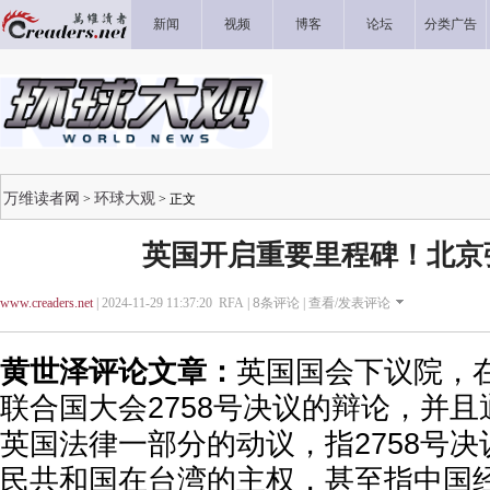
新闻
视频
博客
论坛
分类广告
万维读者网
环球大观
>
> 正文
英国开启重要里程碑！北京
www.creaders.net
| 2024-11-29 11:37:20 RFA |
8
条评论 |
查看/发表评论
黄世泽评论文章：
英国国会下议院，
联合国大会2758号决议的辩论，并
英国法律一部分的动议，指2758号
民共和国在台湾的主权，甚至指中国