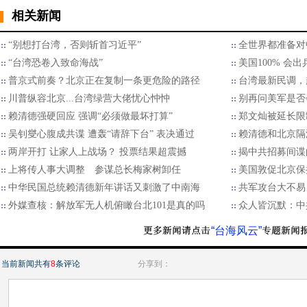
相关新闻
“别想打台湾，否则斩首习近平”
全世界都准备对
“台湾恐卷入致命海战”
美国100% 会
普京式前奏？北京正在复制一条更危险的路径
台湾最新民调，
川普纵容北京...台湾绿营大佬忧心忡忡
别再问美军是否
赖清德强硬回应 强调“必须做最坏打算”
郑文灿被延长限
吴钊燮心腹成共谍 遭轰“请辞下台” 表决通过
赖清德和北京隔
两岸开打 让家人上战场？ 投票结果超震撼
揭中共招募间谍
上将传人事大调整 参谋总长梅家树卸任
美国敦促北京保
中华民国总统赖清德新年讲话又刺激了中南海
​共军攻台大不
外媒查核：解放军无人机俯瞰台北101是真的吗
众人皆沉默：中
“台海风云”
当前新闻共有
8
条评论
分享到：