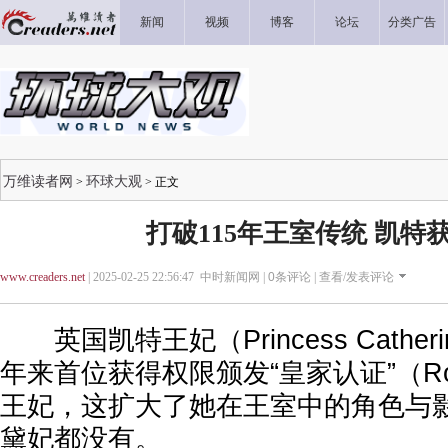
新闻
视频
博客
论坛
分类广告
万维读者网
环球大观
>
> 正文
打破115年王室传统 凯特
www.creaders.net
| 2025-02-25 22:56:47 中时新闻网 |
0
条评论 |
查看/发表评论
英国凯特王妃（Princess Cather
年来首位获得权限颁发“皇家认证”（Royal
王妃，这扩大了她在王室中的角色与
黛妃都没有。