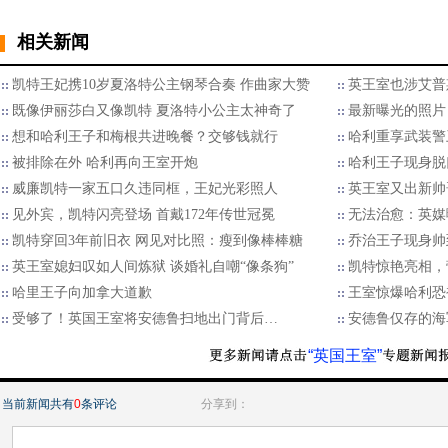
相关新闻
凯特王妃携10岁夏洛特公主钢琴合奏 作曲家大赞
英王室也涉艾普
既像伊丽莎白又像凯特 夏洛特小公主太神奇了
最新曝光的照片
想和哈利王子和梅根共进晚餐？交够钱就行
哈利重享武装警
被排除在外 哈利再向王室开炮
哈利王子现身脱
威廉凯特一家五口久违同框，王妃光彩照人
英王室又出新帅
见外宾，凯特闪亮登场 首戴172年传世冠冕
无法治愈：英媒
凯特穿回3年前旧衣 网见对比照：瘦到像棒棒糖
乔治王子现身帅到
英王室媳妇叹如人间炼狱 谈婚礼自嘲“像条狗”
凯特惊艳亮相，
哈里王子向加拿大道歉
王室惊爆哈利恐
受够了！英国王室将安德鲁扫地出门背后…
安德鲁仅存的海
“英国王室”
当前新闻共有
0
条评论
分享到：