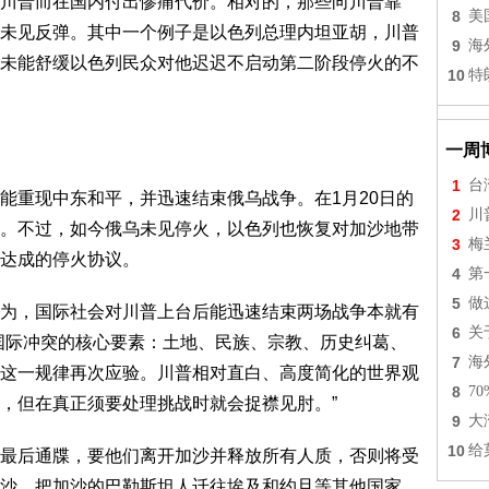
川普而在国内付出惨痛代价。相对的，那些向川普靠
8
美
未见反弹。其中一个例子是以色列总理内坦亚胡，川普
9
海
未能舒缓以色列民众对他迟迟不启动第二阶段停火的不
10
特
一周
1
台
能重现中东和平，并迅速结束俄乌战争。在1月20日的
2
川
。不过，如今俄乌未见停火，以色列也恢复对加沙地带
3
梅
达成的停火协议。
4
第
5
做
为，国际社会对川普上台后能迅速结束两场战争本就有
6
关
国际冲突的核心要素：土地、民族、宗教、历史纠葛、
7
海
这一规律再次应验。川普相对直白、高度简化的世界观
8
7
，但在真正须要处理挑战时就会捉襟见肘。”
9
大
10
给
最后通牒，要他们离开加沙并释放所有人质，否则将受
沙，把加沙的巴勒斯坦人迁往埃及和约旦等其他国家。