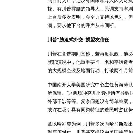
到目前为止，还没有国家领导人因为对抗
拢、有川普撑腰的领导人，民调支持率则
上台后多次表明，会全力支持以色列，但
满，要求他下台的呼声从未间断。
川普“胁迫式外交”损盟友信任
川普在竞选期间宣称，若再度执政，他必
就职演说中，他重申要当一名和平缔造者
的大规模空袭及地面行动，打破两个月前
中国南开大学美国研究中心主任黄海涛认
所保留。“这两场冲突几乎囊括所有导致
外部干涉等等。复杂问题没有简单答案，
或许在吸引具有同类特征的选民时占优势
拿以哈冲突为例，川普多次向哈马斯发出
到严厉对付。川普甚至提议由美国接管加