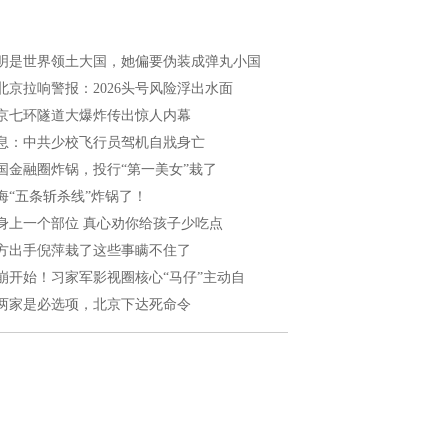
明是世界领土大国，她偏要伪装成弹丸小国
北京拉响警报：2026头号风险浮出水面
京七环隧道大爆炸传出惊人内幕
息：中共少校飞行员驾机自戕身亡
国金融圈炸锅，投行“第一美女”栽了
海“五条斩杀线”炸锅了！
身上一个部位 真心劝你给孩子少吃点
方出手倪萍栽了这些事瞒不住了
崩开始！习家军影视圈核心“马仔”主动自
两家是必选项，北京下达死命令