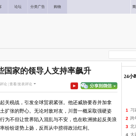
客
论坛
分类广告
购物
简
些国家的领导人支持率飙升
24
评论 |
查看/发表评论
起关税战，引发全球贸易紧张。他还威胁要吞并加拿
1
习
土扩张的野心。无论对敌对友，川普一概采取强硬姿
2
跨
行为不但让世界陷入混乱与不安，也在欧洲掀起反美浪
3
北
率纷纷逆势上扬，反而从中捞得政治红利。
4
大