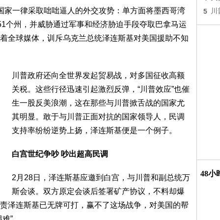
国家一律采取咄咄逼人的外交攻势：单方面将墨西哥湾
5
川
第51个州，并威胁通过军事和经济胁迫手段夺取巴拿马运
着全球媒体，训斥乌克兰总统泽连斯基对美国援助不知
川普政府还向全世界发起贸易战，对多国征收高额
关税。这些行径迅速引起激烈反弹，“川普效应”也催
生一股反美浪潮，这在那些与川普掀舌战的国家尤
其明显。敢于与川普正面对抗的国家领导人，民调
支持率纷纷逆势上扬，泽连斯基便是一个例子。
白宫世纪争吵 吵出超高民调
48
2月28日，泽连斯基应邀到白宫，与川普和副总统万
斯会谈。双方原定会谈后签署矿产协议，不料却爆
责泽连斯基已无牌可打，赢不了这场战争，对美国的帮
难”。