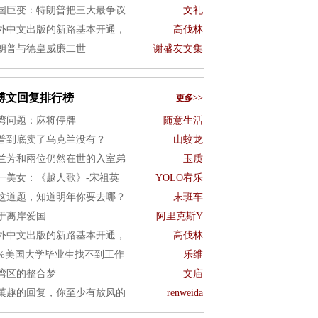
国巨变：特朗普把三大最争议
文礼
外中文出版的新路基本开通，
高伐林
朗普与德皇威廉二世
谢盛友文集
博文回复排行榜
更多>>
湾问题：麻将停牌
随意生活
普到底卖了乌克兰没有？
山蛟龙
兰芳和兩位仍然在世的入室弟
玉质
一美女：《越人歌》-宋祖英
YOLO宥乐
这道题，知道明年你要去哪？
末班车
于离岸爱国
阿里克斯Y
外中文出版的新路基本开通，
高伐林
0%美国大学毕业生找不到工作
乐维
湾区的整合梦
文庙
菓趣的回复，你至少有放风的
renweida