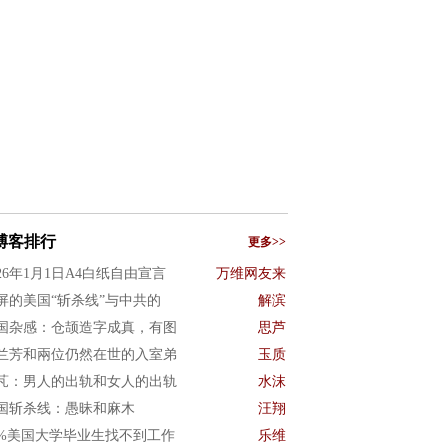
博客排行
更多>>
026年1月1日A4白纸自由宣言
万维网友来
屏的美国“斩杀线”与中共的
解滨
国杂感：仓颉造字成真，有图
思芦
兰芳和兩位仍然在世的入室弟
玉质
芃：男人的出轨和女人的出轨
水沫
国斩杀线：愚昧和麻木
汪翔
0%美国大学毕业生找不到工作
乐维