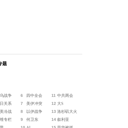
专题
6
11
乌战争
四中全会
中共两会
7
12
日关系
美伊冲突
大S
8
13
美冷战
以伊战争
洛杉矶大火
9
14
维专栏
何卫东
叙利亚
10
15
普
AI
苗华被抓