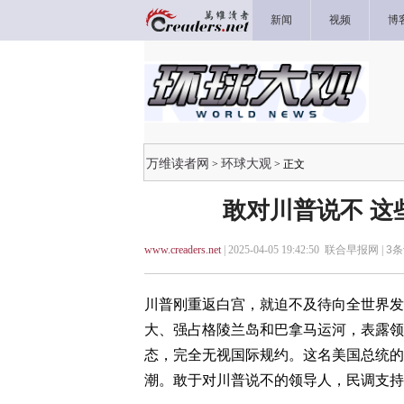
新闻
视频
博
万维读者网
环球大观
>
> 正文
敢对川普说不 这
www.creaders.net
| 2025-04-05 19:42:50 联合早报网 |
3
条
川普刚重返白宫，就迫不及待向全世界发
大、强占格陵兰岛和巴拿马运河，表露领
态，完全无视国际规约。这名美国总统的
潮。敢于对川普说不的领导人，民调支持