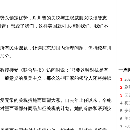
势头锁定优势，对川普的关税与主权威胁采取强硬态
川普）想毁了我们，这样美国就可以控制我们。我们不
所有民生课题，让选民忘却国内治理问题，但持续与川
加分。
教授接受《联合早报》访问时说：“只要这种对抗是有
一周
一般意义的反美主义，那么这些国家的领导人还将持续
1
2
2
刷
3
回
复无常的关税措施而民望大涨。自去年上任以来，辛鲍
4
梅
对墨西哥部分商品加征关税的计划。她的冷静和谈判技
5
安
6
美
7
7