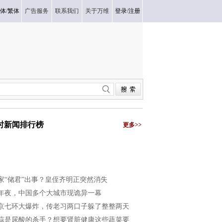
体
/
繁体
广告服务
联系我们
关于万维
登录
/
注册
小时新闻排行榜
更多>>
家“储君”出事？皇侄齐明正突然消失
年夜，中国多个大城市现诡异一幕
京七环大爆炸，传老习两口子躲了整整两天
蒜是尿酸的杀手？想要肾脏健康这些蔬菜要