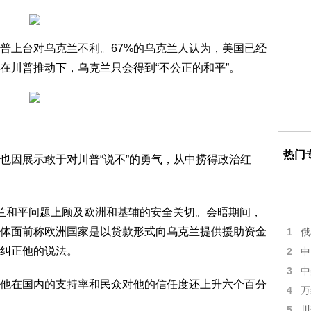
普上台对乌克兰不利。67%的乌克兰人认为，美国已经
在川普推动下，乌克兰只会得到“不公正的和平”。
热门
也因展示敢于对川普“说不”的勇气，从中捞得政治红
兰和平问题上顾及欧洲和基辅的安全关切。会晤期间，
体面前称欧洲国家是以贷款形式向乌克兰提供援助资金
1
俄
纠正他的说法。
2
中
3
中
他在国内的支持率和民众对他的信任度还上升六个百分
4
万
5
川