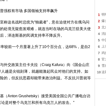
1
明
2
爆
至称这名战时总统为“独裁者”，意在迫使对方在俄乌问
3
北
的处境无疑愈发艰难，就连当时在场的乌克兰驻美大使
4
消
后，泽连斯基的民调支持率不降反升。
5
中
率较前一个月显著上升了10个百分点，达68%，是自2
6
上
7
鸡
8
官
交政策主任卡夫拉（Craig Kafura）向《国会山庄
9
雪
导人越是尖锐刻薄，就越能激起民众对他们的支持。如
10
这
险的，但反抗恶霸却能带来政治利益。不反抗川普就等
nton Grushetsky）接受美国全国公共广播电台访
言论是对整个乌克兰和所有乌克兰人的攻击。”