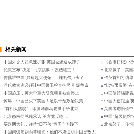
相关新闻
中国外交人员急速扩张 英国被渗透成筛子
《香港日记》记
伦敦宣布“决定” 北京跳脚：强烈谴责！
北京赢了！英国
传批准中国“兴建超大使馆” 施凯尔点头了
传英首相将访华
游伦敦古迹必须让中国警卫检查护照 引爆争议
“比特币富婆”
中国施压，英大学重大研究项目被迫停止
中国使馆强硬表
惊爆：中国已买下英国！足以干预政治决策
中国大使狠逼 
“首相太懦弱”，印度洋群岛要拱手给北京
英国考虑赔偿中
北京怒极促兑现承诺 英方竟反呛....
中国“超级使馆
要送两大礼，往昔“日不落”帝国向习跪下
北京怒了，传切
中国间谍闹剧内幕曝光：他们不愿证明中国是敌人