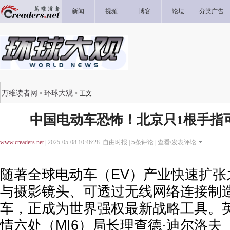
新闻
视频
博客
论坛
分类广告
万维读者网
环球大观
>
> 正文
中国电动车恐怖！北京只1根手指
www.creaders.net
| 2025-05-08 10:46:28 自由时报 |
5
条评论 |
查看/发表评论
随著全球电动车（EV）产业快速扩张
与摄影镜头、可透过无线网络连接制
车，正成为世界强权最新战略工具。
情六处（MI6）局长理查德·迪尔洛夫（Rich