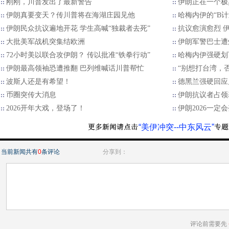
刚刚，川普发出了最新警告
伊朗正在一个极
伊朗真要变天？传川普将在海湖庄园见他
哈梅内伊的“B
伊朗民众抗议遍地开花 学生高喊“独裁者去死”
抗议愈演愈烈 伊
大批美军战机突集结欧洲
伊朗军警巴士遭
72小时美以联合攻伊朗？ 传以批准“铁拳行动”
哈梅内伊强硬划
伊朗最高领袖恐遭推翻 巴列维喊话川普帮忙
“别想打台湾，
波斯人还是有希望！
德黑兰强硬回应
币圈突传大消息
伊朗抗议者占领
2026开年大戏，登场了！
伊朗2026一定
“美伊冲突--中东风云”
当前新闻共有
0
条评论
分享到：
评论前需要先