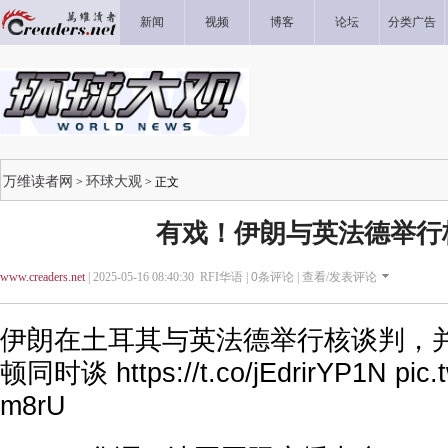
新闻
视频
博客
论坛
分类广告
万维读者网
环球大观
>
> 正文
有戏！伊朗与英法德举行
www.creaders.net
| 2025-05-16 08:40:30 RFI华语 |
0
条评论 |
查看/发表评论
伊朗在土耳其与英法德举行核谈判，
顿同时谈
https://t.co/jEdrirYP1N
pic.
m8rU