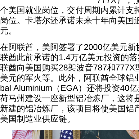
777X），
个美国就业岗位，交付周期内累计支持
岗位。卡塔尔还承诺未来十年向美国追
元。
在阿联酋，美阿签署了2000亿美元
联酋此前承诺的1.4万亿美元投资的
联酋向美国购买28架波音787和777
美元的军火等。此外，阿联酋全球铝业公司E
bal Aluminium（EGA）还将投资
荷马州建设一座新型铝冶炼厂，这将是
新建的铝冶炼厂，该项目将使美国铝
美国制造业供应链。