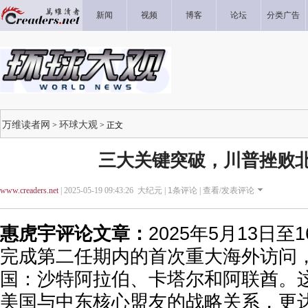
新闻
视频
博客
论坛
分类广告
万维读者网
环球大观
>
> 正文
三大关键突破，川普挫败
www.creaders.net
| 2025-05-19 09:43:26 大纪元 |
1
条评论 |
查看/发表评论
惠虎宇评论文章：
2025年5月13日
完成第二任期内的首次重大海外访问
国：沙特阿拉伯、卡塔尔和阿联酋。
美国与中东核心盟友的战略关系，更