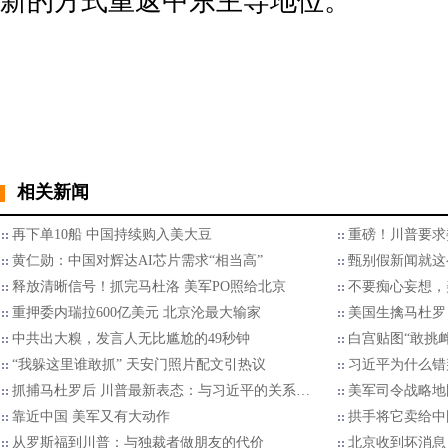
新的方式重返中东主导地位。
相关新闻
再下单10船 中国持续购入美大豆
重磅！川普要求
黄仁勋：中国对辉达AI芯片需求“相当高”
甄别假新闻就这
释放清晰信号！抓完马杜洛 美军PO照给北京
不要痴心妄想，
重押委内瑞拉600亿美元 北京沦最大输家
美国生擒马杜罗
中共出大糗，发言人无比尴尬的49秒钟
白宫贴图“敢挑
“我躲这里谁敢抓” 天安门照片配文引热议
习近平为什么错
抓捕马杜罗后 川普最新表态：与习近平的关系…
美军司令战略地
靠近中国 美军又有大动作
拱手将它卖给中
从罗斯福到川普：与独裁者做朋友的代价
北京收到坏消息