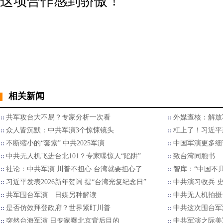
这项合作感到骄傲！”
相关新闻
​共军攻台大不易？专家分析一次看
外媒查核：解放
众人皆沉默：中共军演3个惊悚镜头
杠上了！习近平
不断缩小的“套索” 中共2025军演
中国军演更多细
中共无人机飞进台北101？专家曝惊人“陷阱”
致台湾同胞书
社论：中共军演 川普不担心 台湾就要担心了
智库：“中国不
习近平发表2026新年贺词 提“台湾光复纪念日”
中共演习收兵 
共军围台军演 日媒另种解读
中共无人机拍摄
是否仿效拜登政府？世界紧盯川普
中共这次围台军
突然台海军演 日专家曝北京背后目的
中共军演之际美