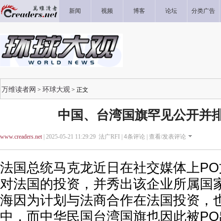
新闻
视频
博客
论坛
分类广告
万维读者网
环球大观
>
> 正文
中国、台湾国旗罕见公开并
www.creaders.net
| 2025-05-21 11:29:29 法广RFI |
4
条评论 |
查看/发表评论
法国总统马克龙近日在社交媒体上P
对法国的投资，并秀出该企业所属国
海因为计划与法商合作在法国投资，
中，而中华民国台湾国旗也因此被P