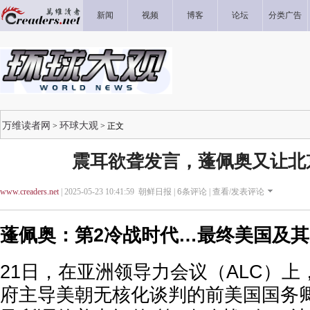
新闻
视频
博客
论坛
分类广告
万维读者网
环球大观
>
> 正文
震耳欲聋发言，蓬佩奥又让北
www.creaders.net
| 2025-05-23 10:41:59 朝鲜日报 |
6
条评论 |
查看/发表评论
蓬佩奥：第2冷战时代…最终美国及
21日，在亚洲领导力会议（ALC）上，
府主导美朝无核化谈判的前美国国务卿