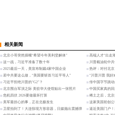
相关新闻
北京小哥突然插嘴“希望今年美利坚解体”
高端人才“出走
这一战，习近平准备了数十年
川普截油轮中共
2025最后一天，美宣布制裁4家中国企业
热评：对付北京
若中共要这么做，“美国要斩首习近平等人”
“川普川普 我好
习近平拒绝川普的“G2”？
传中国字节跳动
北京围台军演之际 美驻华大使馆贴出一张照片
中国买家真的回
危机四伏 2026要做最坏打算
稀土之后，北京
美军最担心的事，正在北极发生
这家美国初创公
卫星拍到了！大连惊现方形容器，日媒抛出震撼弹
逼近美国门户！