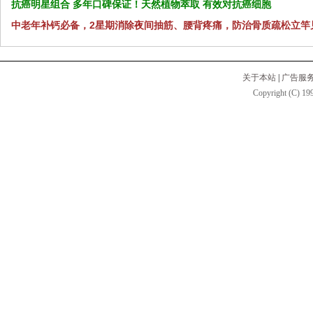
抗癌明星组合 多年口碑保证！天然植物萃取 有效对抗癌细胞
中老年补钙必备，2星期消除夜间抽筋、腰背疼痛，防治骨质疏松立竿
关于本站
|
广告服
Copyright (C) 199