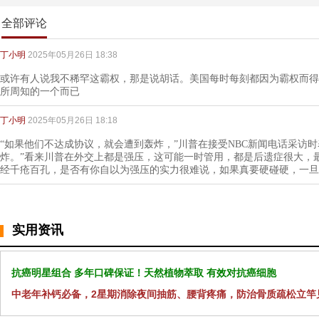
全部评论
丁小明
2025年05月26日 18:38
或许有人说我不稀罕这霸权，那是说胡话。美国每时每刻都因为霸权而得
所周知的一个而已
丁小明
2025年05月26日 18:18
“如果他们不达成协议，就会遭到轰炸，”川普在接受NBC新闻电话采访
炸。”看来川普在外交上都是强压，这可能一时管用，都是后遗症很大，
经千疮百孔，是否有你自以为强压的实力很难说，如果真要硬碰硬，一旦
实用资讯
抗癌明星组合 多年口碑保证！天然植物萃取 有效对抗癌细胞
中老年补钙必备，2星期消除夜间抽筋、腰背疼痛，防治骨质疏松立竿