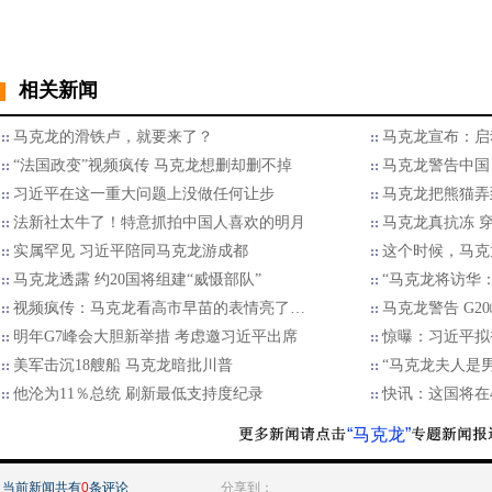
相关新闻
马克龙的滑铁卢，就要来了？
马克龙宣布：启
“法国政变”视频疯传 马克龙想删却删不掉
马克龙警告中国
习近平在这一重大问题上没做任何让步
马克龙把熊猫弄
法新社太牛了！特意抓拍中国人喜欢的明月
马克龙真抗冻 
实属罕见 习近平陪同马克龙游成都
这个时候，马克
马克龙透露 约20国将组建“威慑部队”
“马克龙将访华
视频疯传：马克龙看高市早苗的表情亮了…
马克龙警告 G
明年G7峰会大胆新举措 考虑邀习近平出席
惊曝：习近平拟
美军击沉18艘船 马克龙暗批川普
“马克龙夫人是
他沦为11％总统 刷新最低支持度纪录
快讯：这国将在
“马克龙”
当前新闻共有
0
条评论
分享到：