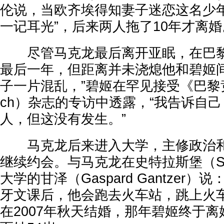
伦说，当欧齐埃得知妻子迷恋这名少年
一记耳光”，后来两人拖了10年才离婚
尽管马克龙最后离开亚眠，在巴黎
最后一年，但距离并未浇熄他和碧姬间
子一片混乱，”碧姬在罕见接受《巴黎竞赛》
ch）杂志的专访中透露，“我告诉自
人，但这没有发生。”
马克龙后来进入大学，主修政治和
继续约会。与马克龙在史特拉斯堡（Str
大学的甘泽（Gaspard Gantzer）
牙文课后，他会跑去火车站，跳上火车
在2007年秋天结婚，那年碧姬终于离