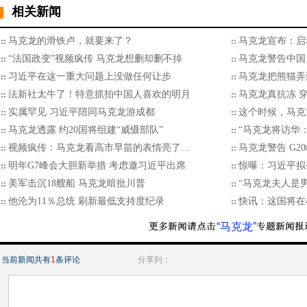
相关新闻
马克龙的滑铁卢，就要来了？
马克龙宣布：启
“法国政变”视频疯传 马克龙想删却删不掉
马克龙警告中国
习近平在这一重大问题上没做任何让步
马克龙把熊猫弄
法新社太牛了！特意抓拍中国人喜欢的明月
马克龙真抗冻 
实属罕见 习近平陪同马克龙游成都
这个时候，马克
马克龙透露 约20国将组建“威慑部队”
“马克龙将访华
视频疯传：马克龙看高市早苗的表情亮了…
马克龙警告 G
明年G7峰会大胆新举措 考虑邀习近平出席
惊曝：习近平拟
美军击沉18艘船 马克龙暗批川普
“马克龙夫人是
他沦为11％总统 刷新最低支持度纪录
快讯：这国将在
“马克龙”
当前新闻共有
1
条评论
分享到：