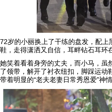
72岁的小丽换上了干练的盘发，配上
鞋，走得潇洒又自信，耳畔钻石耳环
她笑着看着身旁的丈夫，而小马，虽
了领带，解开了衬衣纽扣，脚踩运动
带着明显的“老夫老妻日常秀恩爱”神