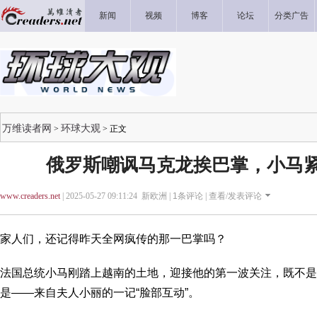
新闻
视频
博客
论坛
分类广告
万维读者网
环球大观
>
> 正文
俄罗斯嘲讽马克龙挨巴掌，小马
www.creaders.net
| 2025-05-27 09:11:24 新欧洲 |
1
条评论 |
查看/发表评论
家人们，还记得昨天全网疯传的那一巴掌吗？
法国总统小马刚踏上越南的土地，迎接他的第一波关注，既不是
是——来自夫人小丽的一记“脸部互动”。