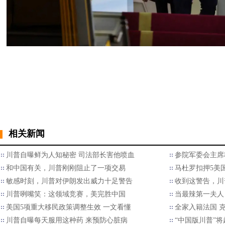
相关新闻
川普自曝鲜为人知秘密 司法部长害他喷血
参院军委会主席
和中国有关，川普刚刚阻止了一项交易
马杜罗扣押5美国
敏感时刻，川普对伊朗发出威力十足警告
收到这警告，川
川普咧嘴笑：这领域竞赛，美完胜中国
当最辣第一夫人
美国5项重大移民政策调整生效 一文看懂
全家入籍法国 
川普自曝每天服用这种药 来预防心脏病
“中国版川普”将