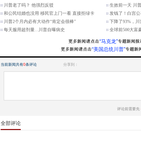
川普老了吗？ 他强烈反驳
生效前一天 川
和公民结婚也没用 移民官上门一看 直接拒绿卡
发钱了！白宫公
川普2个月内必有大动作“肯定会很棒”
下降了93%，
每天服用超剂量...川普自曝病史
全球前500大
“马克龙”
“美国总统川普”
当前新闻共有
0
条评论
分享到：
评论前需要先
全部评论