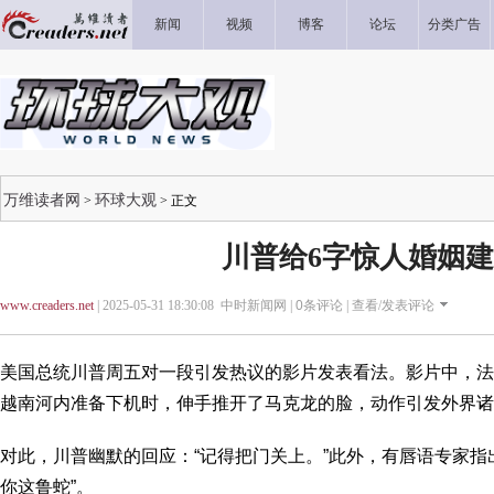
新闻
视频
博客
论坛
分类广告
万维读者网
环球大观
>
> 正文
川普给6字惊人婚姻
www.creaders.net
| 2025-05-31 18:30:08 中时新闻网 |
0
条评论 |
查看/发表评论
美国总统川普周五对一段引发热议的影片发表看法。影片中，法
越南河内准备下机时，伸手推开了马克龙的脸，动作引发外界诸
对此，川普幽默的回应：“记得把门关上。”此外，有唇语专家指
你这鲁蛇”。