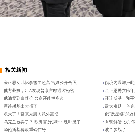
相关新闻
金正恩女儿比李雪主还高 官媒公开合照
俄境内爆炸声此
俄方栽赃，CIA发现普京官邸遇袭秘密
金正恩携女跨年
俄油卖到白菜价 普京还能撑多久
泽连斯基：和平
泽连斯基出大招了
最大难题：乌克
糗大了！普京秀肌肉意外露馅
俄“反星链”武
乌克兰被卖了？ 欧洲官员惊呼：魂吓没了
向朝鲜借飞机 
泽伦斯基释放重磅信号
波兰参战了