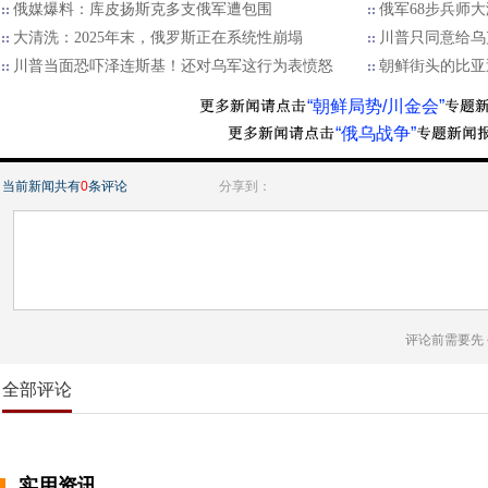
俄媒爆料：库皮扬斯克多支俄军遭包围
俄军68步兵师
大清洗：2025年末，俄罗斯正在系统性崩塌
川普只同意给乌
川普当面恐吓泽连斯基！还对乌军这行为表愤怒
朝鲜街头的比亚
“朝鲜局势/川金会”
“俄乌战争”
当前新闻共有
0
条评论
分享到：
评论前需要先
全部评论
实用资讯