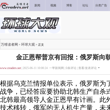
新闻
视频
博客
论坛
分类广告
万维读者网
环球大观
>
> 正文
金正恩帮普京有回报：俄罗斯向
www.creaders.net
| 2025-06-11 10:00:24 一苹新闻网 |
0
条评论 |
查看/发表评论
根据乌克兰情报单位表示，俄罗斯为
战争，已经答应要协助北韩生产自杀
北韩最高领导人金正恩早有计画。此
技术移转，俄军的无人机生产量，未