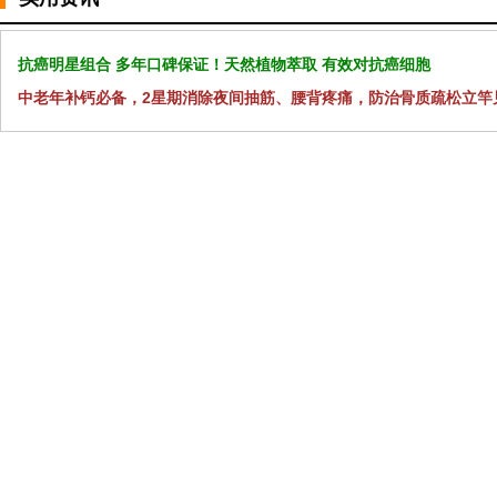
抗癌明星组合 多年口碑保证！天然植物萃取 有效对抗癌细胞
中老年补钙必备，2星期消除夜间抽筋、腰背疼痛，防治骨质疏松立竿