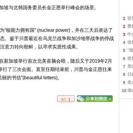
1
驻
2
曹
核能力拥有国” (nuclear power)，并在三天后表达了
3
中
态。鉴于川普最近在乌克兰战争和加沙地带战争的停战
4
得
注意力转向朝鲜，以寻求实质性成果。
5
“
6
抓
月在新加坡举行首次北美首脑会晤，随后又于2019年2月
7
美
举行了三次会面。直至任期结束前，川普与金正恩往来
8
日
beautiful letters)。
9
美
10
墙
1