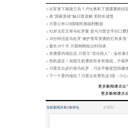
出军拿下格陵兰岛？卢比奥私下透露重磅信
美“国家英雄”触川普逆鳞 美防长谴责
川普公布120国移民领福利数据
92岁法官主审马杜罗案 曾与川普交手封口费
30分钟活捉马杜罗 掩护美军突袭的它有多强
最长18个月 川普刚刚给出时间表
突袭委内瑞拉后 川普又“语出惊人”：金价暴
危机逼近！加国主权遭前所未有挑战，不能
川普言出必行抓马杜罗，习近平极度恐惧藏
下一个委内瑞拉？川普点名警告这3国：小心
当前新闻共有
2
条评论
分享到：