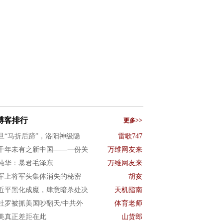
博客排行
更多>>
旦“马折后蹄”，洛阳神级隐
雷歌747
千年未有之新中国——一份关
万维网友来
纯华：暴君毛泽东
万维网友来
军上将军头集体消失的秘密
胡亥
近平黑化成魔，肆意暗杀处决
天机指南
杜罗被抓美国吵翻天/中共外
体育老师
美真正差距在此
山货郎