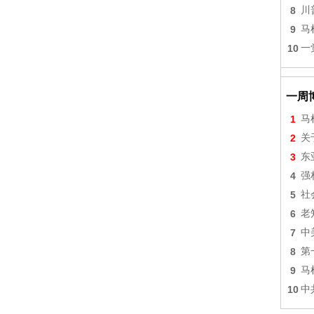
8
川
9
马
10
一
一周
1
马
2
关
3
东
4
强
5
社
6
老
7
中
8
第
9
马
10
中