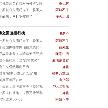
普说曾亲自直接对马杜罗劝降
高伐林
杜罗被白头鹰叼走了，委国人
阿妞不牛
觉醒来，马杜罗被抓了
湮灭之城
博文回复排行榜
更多>>
杜罗被白头鹰叼走了，委国人
阿妞不牛
于美国抓捕委内瑞拉总统的一
俞先生
亚战争准备：从暗杀安倍开始
随意生活
权不受约束：当“比较优势”
遍地是贪官
会主义必然指向贫穷
施化
知青“横断万重山”也谈“知
横断万重山
美真正差距在此
山货郎
一美女：席琳迪翁等《爱的礼
YOLO宥乐
杜罗夫妇被擒，世界更接近和
施化
共粉红见识不凡
阿妞不牛