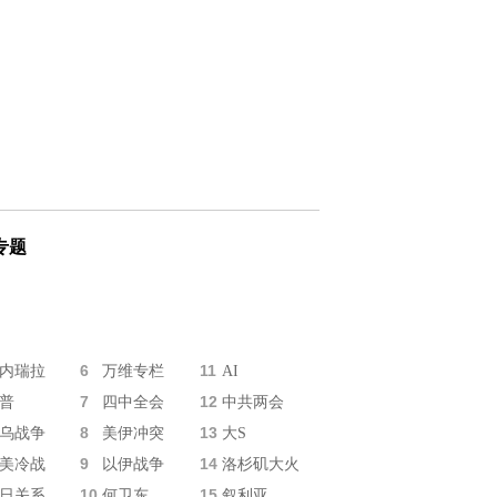
专题
6
11
内瑞拉
万维专栏
AI
7
12
普
四中全会
中共两会
8
13
乌战争
美伊冲突
大S
9
14
美冷战
以伊战争
洛杉矶大火
10
15
日关系
何卫东
叙利亚