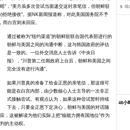
晤”，“美方虽多次尝试当面递交这封亲笔信，但朝鲜驻
5
墙
tly)拒绝接收”。据NK新闻报道称，对此美国国务院不予
”，而白宫则未回应。
通过被称为“纽约渠道”的朝鲜驻联合国代表部进行的
朝鲜与美国之间的沟通中断，这与韩国政府的评估
是一致的。一位外交消息人士告诉《中央日
报》，“川普第二任期政府上台后，朝鲜和美国之间
完全没有进行沟通”。
如果川普真的准备了给金正恩的亲笔信，那这很可
能是在白宫内部，由少数核心人士主导的一次非正
式接触尝试。有观点认为，如果这种尝试暂时持续
48
下去，只要金正恩下定决心，朝鲜与美国的对话随
应，这被解读为他们实际上把“核能力拥有国地位”作为
判的主动权。