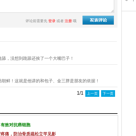
评论前需要先
登录
或者
注册
哦
跪舔，没想到跪舔还挨了一个大嘴巴子！
贴朝鲜！这就是他讲的和包子、金三胖是朋友的依据！
1/1
上一页
下一页
 有效对抗癌细胞
背疼痛，防治骨质疏松立竿见影