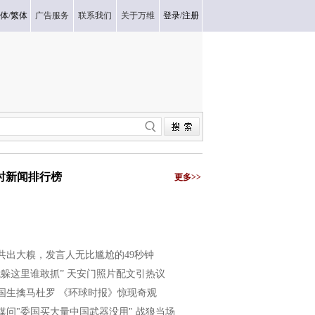
体
/
繁体
广告服务
联系我们
关于万维
登录
/
注册
小时新闻排行榜
更多>>
共出大糗，发言人无比尴尬的49秒钟
我躲这里谁敢抓” 天安门照片配文引热议
国生擒马杜罗 《环球时报》惊现奇观
媒问"委国买大量中国武器没用" 战狼当场