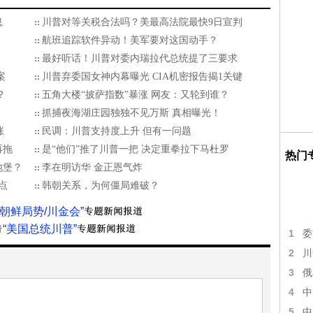
息
川普对等关税合法吗？美最高法院最快9日宣判
航班追踪软件异动！美军要对这国动手？
最好听话！川普对委内瑞拉代总统提了三要求
案
川普弃委国女神内幕曝光 CIA机密报告揭1关键
？
五角大楼“披萨指数”暴涨 网友：又轮到谁？
抓捕夜海湖庄园独独不见万斯 真相曝光！
涨
民调：川普支持度上升 但有一问题
再拖
是“他们”推了川普一把 决定重拳拉下马杜罗
热门
地堡？
李在明访华 金正恩气炸
点
韩朝关系，为何僵局难破？
“朝鲜局势/川金会”
“美国总统川普”
1
委
2
川
3
俄
4
中
5
中