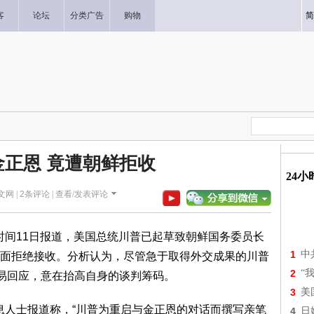
客
论坛
分类广告
购物
简
金正恩 竟遭朝鲜拒收
24
文网 |
2
条评论 |
查看/发表评论
时间11日报道，美国总统川普已起草致朝鲜国务委员长
1
中
面拒绝接收。分析认为，尽管急于取得外交成果的川普
2
“
轻易回应，意在抬高自身的谈判筹码。
3
美
息人士报道称，“川普为重启与金正恩的对话而撰写亲笔
4
日