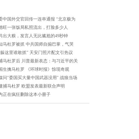
委中国外交官回传一连串通报 “北京极为
德旺一张饭局私照流出，打脸多少人
共出大糗，发言人无比尴尬的49秒钟
知马杜罗被抓 中共国师自搧巴掌，气哭
我躲这里谁敢抓” 天安门照片配文引热议
捕马杜罗后 川普最新表态：与习近平的关
国生擒马杜罗 《环球时报》惊现奇观
媒问"委国买大量中国武器没用" 战狼当场
逮捕马杜罗 欧盟发表最新联合声明
内正在疯狂删除这本小册子