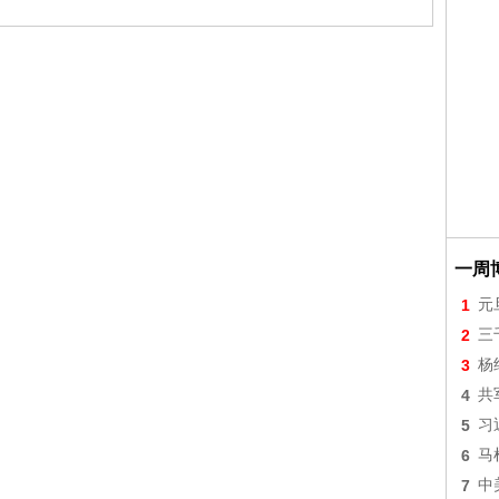
一周
1
元
2
三
3
杨
4
共
5
习
6
马
7
中