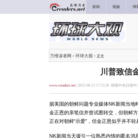
新闻
视频
博
万维读者网
环球大观
>
> 正文
川普致信
www.creaders.net
| 2025-06-12 17:53:26 韩国中央日报中
据美国的朝鲜问题专业媒体NK新闻当地
金正恩的亲笔信并曾试图转交，但朝鲜方
正在对朝鲜“示爱”，但金正恩似乎并不
NK新闻当天援引一位熟悉内情的匿名消