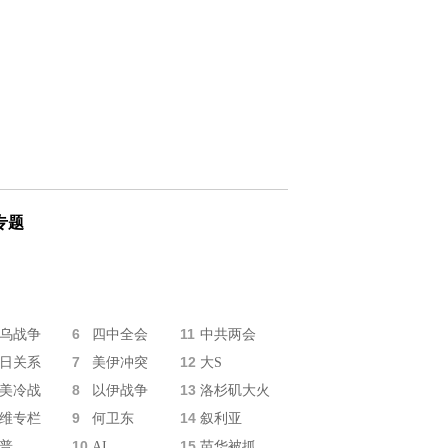
专题
6
11
乌战争
四中全会
中共两会
7
12
日关系
美伊冲突
大S
8
13
美冷战
以伊战争
洛杉矶大火
9
14
维专栏
何卫东
叙利亚
10
15
普
AI
苗华被抓