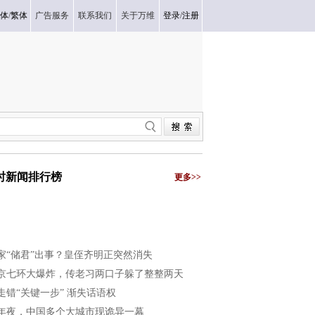
体
/
繁体
广告服务
联系我们
关于万维
登录
/
注册
小时新闻排行榜
更多>>
家“储君”出事？皇侄齐明正突然消失
京七环大爆炸，传老习两口子躲了整整两天
走错“关键一步” 渐失话语权
年夜，中国多个大城市现诡异一幕