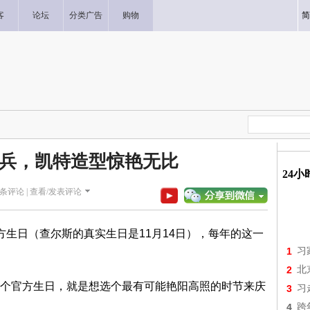
客
论坛
分类广告
购物
简
兵，凯特造型惊艳无比
24
条评论 |
查看/发表评论
方生日（查尔斯的真实生日是11月14日），每年的这一
1
习
2
北
个官方生日，就是想选个最有可能艳阳高照的时节来庆
3
习
4
跨