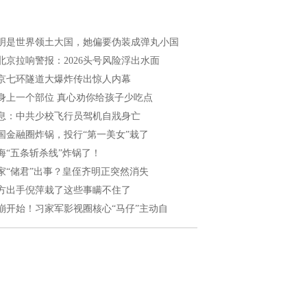
明是世界领土大国，她偏要伪装成弹丸小国
北京拉响警报：2026头号风险浮出水面
京七环隧道大爆炸传出惊人内幕
身上一个部位 真心劝你给孩子少吃点
息：中共少校飞行员驾机自戕身亡
国金融圈炸锅，投行“第一美女”栽了
海“五条斩杀线”炸锅了！
家“储君”出事？皇侄齐明正突然消失
方出手倪萍栽了这些事瞒不住了
崩开始！习家军影视圈核心“马仔”主动自