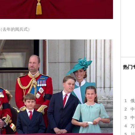
（去年的阅兵式）
热门
1
俄
2
中
3
中
4
万
5
川