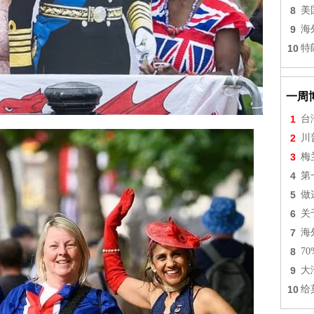
8
美
9
海
10
特
一周
1
台
2
川
3
梅
4
第
5
做
6
关
7
海
8
7
9
大
10
给