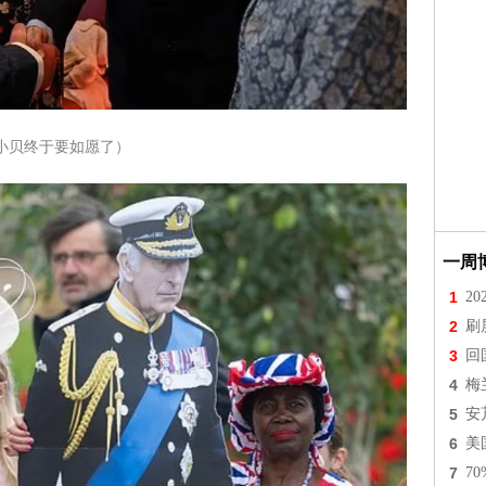
小贝终于要如愿了）
一周
1
2
2
刷
3
回
4
梅
5
安
6
美
7
7