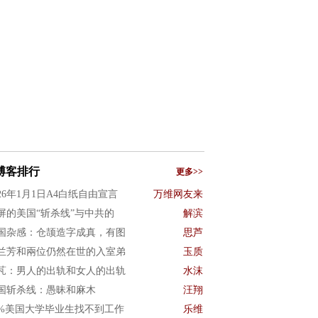
博客排行
更多>>
026年1月1日A4白纸自由宣言
万维网友来
屏的美国“斩杀线”与中共的
解滨
国杂感：仓颉造字成真，有图
思芦
兰芳和兩位仍然在世的入室弟
玉质
芃：男人的出轨和女人的出轨
水沫
国斩杀线：愚昧和麻木
汪翔
0%美国大学毕业生找不到工作
乐维