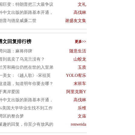
国巨变：特朗普把三大最争议
文礼
外中文出版的新路基本开通，
高伐林
朗普与德皇威廉二世
谢盛友文集
博文回复排行榜
更多>>
湾问题：麻将停牌
随意生活
普到底卖了乌克兰没有？
山蛟龙
兰芳和兩位仍然在世的入室弟
玉质
一美女：《越人歌》-宋祖英
YOLO宥乐
这道题，知道明年你要去哪？
末班车
于离岸爱国
阿里克斯Y
外中文出版的新路基本开通，
高伐林
0%美国大学毕业生找不到工作
乐维
湾区的整合梦
文庙
菓趣的回复，你至少有放风的
renweida