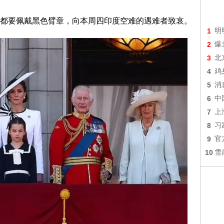
都要佩戴黑色臂章，向本周四印度空难的遇难者致哀。
1
明
2
爆
3
北
4
鸡
5
消
6
中
7
上
8
习
9
官
10
雪