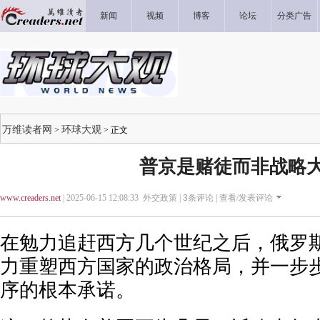
新闻
视频
博客
论坛
分类广告
万维读者网
环球大观
>
> 正文
普京是赌徒而非战略
www.creaders.net
| 2025-06-15 12:08:33 外交政策 |
3
条评论 |
查看/发表评论
在勉力追赶西方几个世纪之后，俄罗
力重塑西方国家的政治格局，并一步
序的根本承诺。