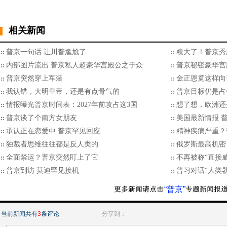
相关新闻
普京一句话 让川普尴尬了
糗大了！普京秀
内部图片流出 普京私人超豪华宫殿公之于众
普京秘密豪华宫
普京突然穿上军装
金正恩竟这样向
我认错，大明皇帝，还是有点骨气的
普京目标仍是占
情报曝光普京时间表：2027年前攻占这3国
想了想，欧洲还
​普京谈了个南方女朋友
美国最新情报 
承认正在恋爱中 普京罕见回应
精神疾病严重？
独裁者思维往往都是反人类的
俄罗斯最高机密
全面禁运？普京突然盯上了它
不再被称“直接
普京到访 莫迪罕见接机
普习对话“人类
“普京”
当前新闻共有
3
条评论
分享到：