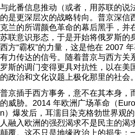
与此番信息推动（或者，用苏联的说
的是更深层次的战略转向。普京深信
克兰的所谓颜色革命的幕后黑手，并
苏联意识形态，于是开始将俄罗斯的
西方“霸权”的力量，这是他在 2007
有力传达的信号。随着普京与西方关
罗斯的调门变得更具对抗性，以在美
的政治和文化议题上极化那里的社会
普京插手西方事务，意不在其本身，
的威胁。2014 年欧洲广场革命（EuroMaid
n）爆发后，耳濡目染克格勃世界观
人融入欧洲的强烈渴求不是民主的渴
颠覆。这不只是地缘政治上的损失；