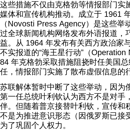
这些措施不仅由克格勃等情报部门实
媒体和宣传机构推动。成立于 1961
（Novosti Press Agency）是
过全球新闻机构网络发布外语报道，
益。从 1964 年发布有关西方政治
不实报道的“海王星行动”（Operation N
84 年克格勃采取措施阻挠时任美国总
任，情报部门实施了散布虚假信息的
苏联解体暂时中断了这些举动，因为
第一任总统叶利钦认为西方不是对手
伴。但随着普京接替叶利钦，宣传和
不是为推进意识形态（因俄罗斯已接
为了巩固个人权力。