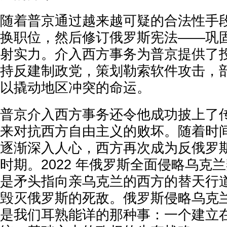
随着普京通过越来越可疑的合法性手
换职位，然后修订俄罗斯宪法——巩
射实力。介入西方事务为普京提供了
持反建制政党，策划勒索软件攻击，
以撬动地区冲突的命运。
普京介入西方事务还令他成功披上了
来对抗西方自由主义的败坏。随着时
逐渐深入人心，西方再次成为反俄罗
时期。2022 年俄罗斯全面侵略乌克
是矛头指向亲乌克兰的西方的替天行
毁灭俄罗斯的死敌。俄罗斯侵略乌克
是我们耳熟能详的那种事：一个建立