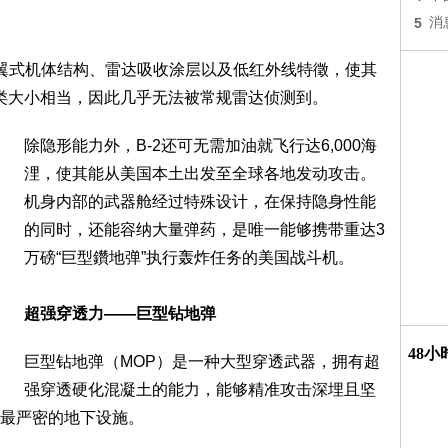
5
消
飞翼式机体结构、雷达吸收涂层以及低红外线特徵，使其
鸟类大小相当，因此几乎无法被常规雷达侦测到。
除隐形能力外，B-2还可无需加油就飞行达6,000海
浬，使其能从美国本土出发至全球各地发动攻击。
机身内部的武器舱经过特殊设计，在保持隐身性能
的同时，还能容纳大量弹药，是唯一能够携带重达3
万磅“巨型鑽地弹”执行轰炸任务的美国战斗机。
超强穿透力——巨型钻地弹
48
巨型钻地弹（MOP）是一种大型穿透武器，拥有超
强穿透硬化混凝土的能力，能够精准攻击深埋且坚
最严密的地下设施。