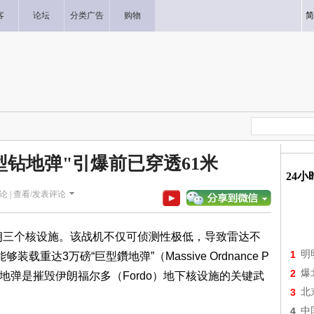
客
论坛
分类广告
购物
简
型钻地弹"引爆前已穿透61米
24
论 |
查看/发表评论
伊朗三个核设施。该战机不仅可侦测性极低，导致雷达不
1
明
重达3万磅“巨型鑽地弹”（Massive Ordnance P
2
爆
，鑽地弹是摧毁伊朗福尔多（Fordo）地下核设施的关键武
3
北
4
中