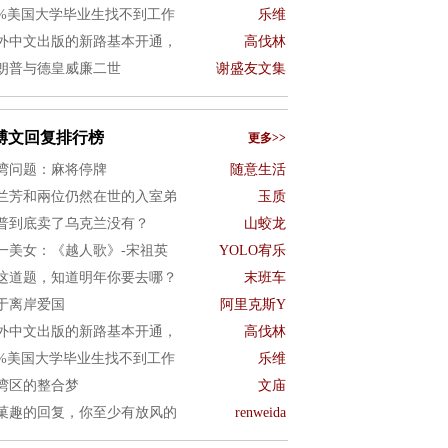
0%美国大学毕业生找不到工作
乐维
外中文出版的新路基本开通，
高伐林
朗普与德皇威廉二世
谢盛友文集
博文回复排行榜
更多>>
湾问题：麻将停牌
随意生活
兰芳和兩位仍然在世的入室弟
玉质
普到底卖了乌克兰没有？
山蛟龙
一美女：《越人歌》-宋祖英
YOLO宥乐
这道题，知道明年你要去哪？
末班车
于离岸爱国
阿里克斯Y
外中文出版的新路基本开通，
高伐林
0%美国大学毕业生找不到工作
乐维
湾区的整合梦
文庙
菓趣的回复，你至少有放风的
renweida