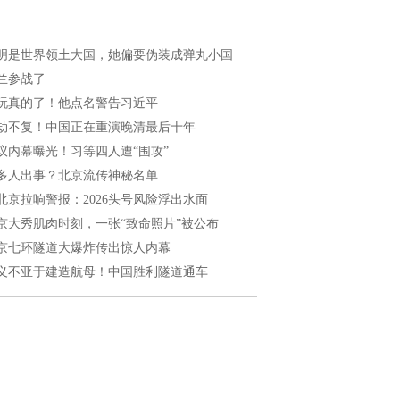
明是世界领土大国，她偏要伪装成弹丸小国
兰参战了
玩真的了！他点名警告习近平
劫不复！中国正在重演晚清最后十年
议内幕曝光！习等四人遭“围攻”
多人出事？北京流传神秘名单
北京拉响警报：2026头号风险浮出水面
京大秀肌肉时刻，一张“致命照片”被公布
京七环隧道大爆炸传出惊人内幕
义不亚于建造航母！中国胜利隧道通车