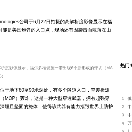
chnologies公司于6月22日拍摄的高解析度影像显示在福
可能是美国炮弹的入口点，现场还有因袭击而散落在山
热门
日拍摄的高解析度影像显示，福尔多核设施一带出现6个新形成的弹坑（MA
RS）
位于地下80至90米深处，有多个隧道入口，空袭极难
（MOP）轰炸，这是一种大型穿透武器，拥有超强穿
1
俄
深埋且坚固的掩体，使得该武器有能力摧毁世界上防护
2
中
3
中
4
万
5
川