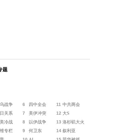
专题
6
11
乌战争
四中全会
中共两会
7
12
日关系
美伊冲突
大S
8
13
美冷战
以伊战争
洛杉矶大火
9
14
维专栏
何卫东
叙利亚
10
15
普
AI
苗华被抓