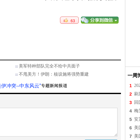
63
美军特种部队完全不给中共面子
不甩美方！伊朗：核设施将强势重建
一周
美伊冲突--中东风云”
1
2
2
刷
3
回
4
梅
5
安
6
美
7
美