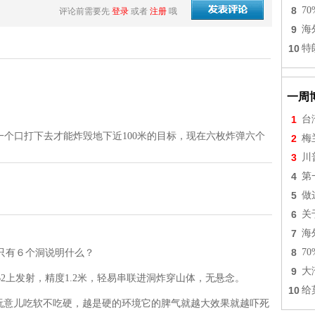
8
7
评论前需要先
登录
或者
注册
哦
9
海
10
特
一周
1
台
个口打下去才能炸毁地下近100米的目标，现在六枚炸弹六个
2
梅
3
川
4
第
5
做
6
关
7
海
8
7
只有６个洞说明什么？
9
大
2上发射，精度1.2米，轻易串联进洞炸穿山体，无悬念。
10
给
炸药这玩意儿吃软不吃硬，越是硬的环境它的脾气就越大效果就越吓死