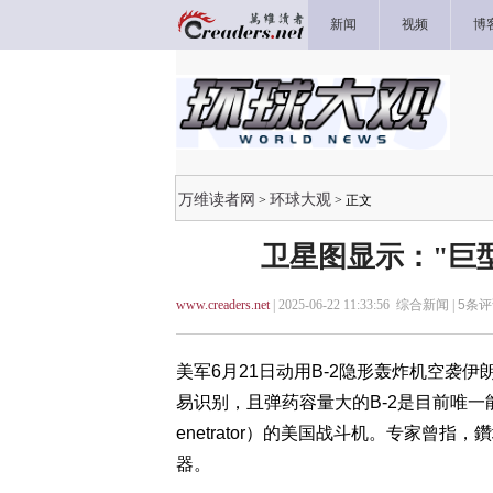
新闻
视频
博
万维读者网
环球大观
>
> 正文
卫星图显示："巨
www.creaders.net
| 2025-06-22 11:33:56 综合新闻 |
5
条评
美军6月21日动用B-2隐形轰炸机空袭
易识别，且弹药容量大的B-2是目前唯一能够装载
enetrator）的美国战斗机。专家曾指
器。