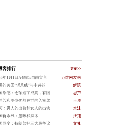
博客排行
更多>>
026年1月1日A4白纸自由宣言
万维网友来
屏的美国“斩杀线”与中共的
解滨
国杂感：仓颉造字成真，有图
思芦
兰芳和兩位仍然在世的入室弟
玉质
芃：男人的出轨和女人的出轨
水沫
国斩杀线：愚昧和麻木
汪翔
国巨变：特朗普把三大最争议
文礼