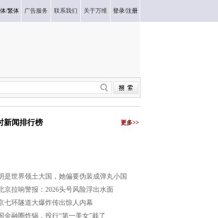
体
/
繁体
广告服务
联系我们
关于万维
登录
/
注册
小时新闻排行榜
更多>>
明是世界领土大国，她偏要伪装成弹丸小国
北京拉响警报：2026头号风险浮出水面
京七环隧道大爆炸传出惊人内幕
国金融圈炸锅，投行“第一美女”栽了