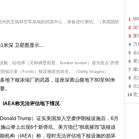
1
明
罗里达州的艾格林空军基地的武器中心，准备进行测试。（美国国防
2
波
3
要
4
万
5
会
6
更
施，钻地弹（又称碉堡剋星，bunker buster）成为焦点”的资
7
爆
尔多（Fordo）核设施发动攻击。（Getty Images）
8
北
多地下核浓缩厂的武器，这座深凿山腹地下80至90米
9
北
要。
10
意
IAEA称无法评估地下情况
nald Trump）证实美国加入空袭伊朗核设施后，6月
施山脊上出现6个新弹坑。美方指已“彻底摧毁”该核设
能机构（IAEA）称，现时无法评估地下核设施的损坏