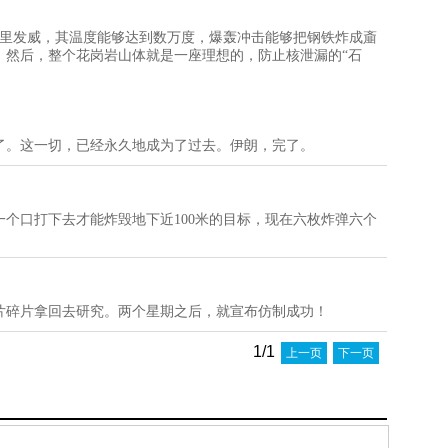
密室里发威，其温度能够达到数万度，爆轰冲击能够把钢铁炸成齑
，然后，整个花岗岩山体就是一座理想的，防止核泄漏的“石
了。这一切，已经永久地成为了过去。伊朗，完了。
个口打下去才能炸毁地下近100米的目标，现在六枚炸弹六个
片碎片拿回去研究。两个星期之后，就宣布仿制成功！
1/1
上一页
下一页