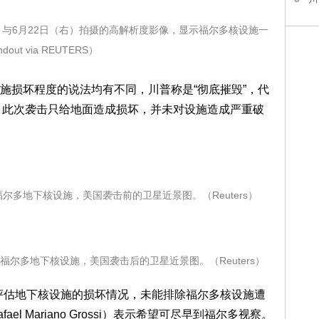
20日（左）与6月22日（右）拍摄的高解析度影像，显示福尔多核设施一
ut via REUTERS）
施损坏程度的说法均有不同，川普称是“彻底摧毁”，代
i则称，此次袭击只给地面造成损坏，并未对设施造成严重破
福尔多地下核设施，美国袭击前的卫星近景图。（Reuters）
姆附近福尔多地下核设施，美国袭击后的卫星近景图。（Reuters）
法评估地下核设施的损坏情况，未能排除福尔多核设施遭
l Mariano Grossi）表示希望可尽早到福尔多视察。