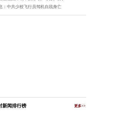
息：中共少校飞行员驾机自戕身亡
小时新闻排行榜
更多>>