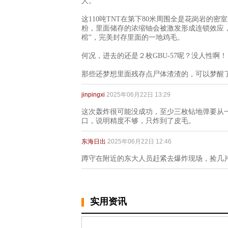
人。
这110吨TNT在第下80米周围全是花岗岩的
粉，里面储存的浓缩铀会被激发形成连锁效应
棺”，完美封存里面的一地鸡毛。
何况，进去的还是２枚GBU-57呢？没人性啊！
那些还梦想里面残存点尸体渣渣的，可以梦醒
jinpingxi
2025年06月22日 13:29
这次轰炸很可能没成功，至少三枚钻地弹要从一
口，说明精度不够，只炸到了皮毛。
东海日出
2025年06月22日 12:46
蹲守在附近的东大人员赶紧去爆炸现场，捡几
实用资讯